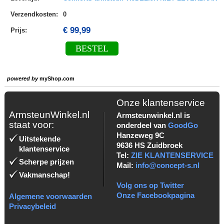
Verzendkosten
:
0
€ 99,99
Prijs:
BESTEL
powered by
myShop.com
Onze klantenservice
ArmsteunWinkel.nl
Armsteunwinkel.nl is
staat voor:
onderdeel van
GoodGo
Hanzeweg 9C
Uitstekende
9636 HS Zuidbroek
klantenservice
Tel:
ZIE KLANTENSERVICE
Scherpe prijzen
Mail:
info@concept-s.nl
Vakmanschap!
Volg ons op Twitter
Onze Facebookpagina
Algemene voorwaarden
Privacybeleid