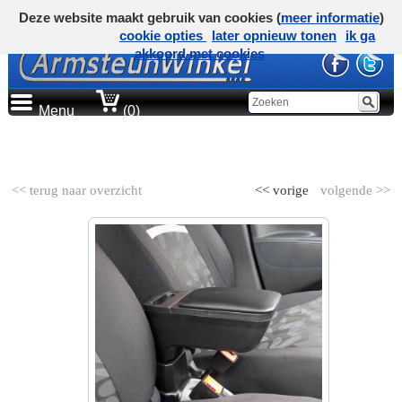
Deze website maakt gebruik van cookies (
meer informatie
)
cookie opties
later opnieuw tonen
ik ga
akkoord met cookies
Menu
(0)
AUTOMERK
<< terug naar overzicht
<< vorige
volgende >>