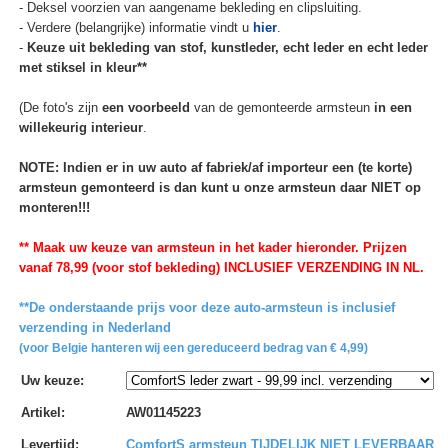
- Deksel voorzien van aangename bekleding en clipsluiting.
- Verdere (belangrijke) informatie vindt u
hier
.
-
Keuze uit bekleding van stof, kunstleder, echt leder en echt leder
met stiksel in kleur**
(De foto's zijn
een voorbeeld
van de gemonteerde armsteun
in een
willekeurig interieur
.
NOTE: Indien er in uw auto af fabriek/af importeur een (te korte)
armsteun gemonteerd is dan kunt u onze armsteun daar NIET op
monteren!!!
** Maak uw keuze van armsteun in het kader hieronder. Prijzen
vanaf 78,99 (voor stof bekleding) INCLUSIEF VERZENDING IN NL.
**De onderstaande prijs voor deze auto-armsteun is inclusief
verzending in Nederland
(voor Belgie hanteren wij een gereduceerd bedrag van € 4,99)
Uw keuze
:
Artikel
:
AW01145223
Levertijd
:
ComfortS armsteun TIJDELIJK NIET LEVERBAAR