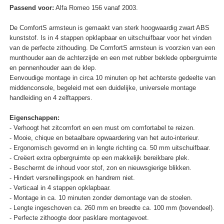
Passend voor:
Alfa Romeo 156 vanaf 2003.
De ComfortS armsteun is gemaakt van sterk hoogwaardig zwart ABS
kunststof. Is in 4 stappen opklapbaar en uitschuifbaar voor het vinden
van de perfecte zithouding. De ComfortS armsteun is voorzien van een
munthouder aan de achterzijde en een met rubber beklede opbergruimte
en pennenhouder aan de klep.
Eenvoudige montage in circa 10 minuten op het achterste gedeelte van
middenconsole, begeleid met een duidelijke, universele montage
handleiding en 4 zelftappers.
Eigenschappen:
- Verhoogt het zitcomfort en een must om comfortabel te reizen.
- Mooie, chique en betaalbare opwaardering van het auto-interieur.
- Ergonomisch gevormd en in lengte richting ca. 50 mm uitschuifbaar.
- Creëert extra opbergruimte op een makkelijk bereikbare plek.
- Beschermt de inhoud voor stof, zon en nieuwsgierige blikken.
- Hindert versnellingspook en handrem niet.
- Verticaal in 4 stappen opklapbaar.
- Montage in ca. 10 minuten zonder demontage van de stoelen.
- Lengte ingeschoven ca. 260 mm en breedte ca. 100 mm (bovendeel).
- Perfecte zithoogte door pasklare montagevoet.