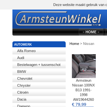
Deze website maakt gebruik van c
»
HOME
«
Home
>
Nissan
WINKELWAGEN
AUTOMERK
Alfa Romeo
Audi
Bestelwagen + tussenschot
BMW
Chevrolet
Armsteun
Nissan 100NX
Chrysler
B13 1991-
Citroën
1998
Dacia
AW19644260
€ 79,99
Daewoo