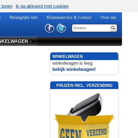
w tonen
ik ga akkoord met cookies
e
Belangrijke info
Klantenservice & Contact
Over ons
NKELWAGEN
«
WINKELWAGEN
winkelwagen is leeg
bekijk winkelwagen!
PRIJZEN INCL. VERZENDING