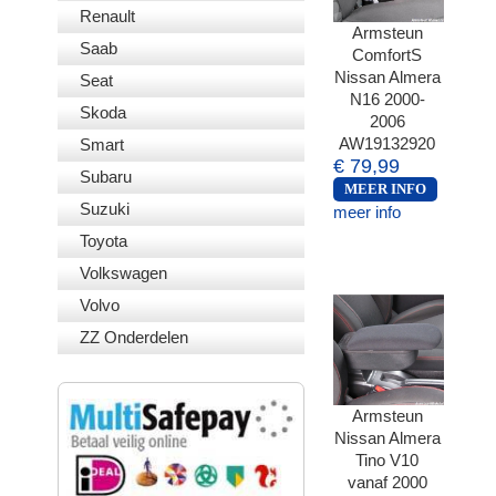
Renault
Armsteun
Saab
ComfortS
Nissan Almera
Seat
N16 2000-
Skoda
2006
AW19132920
Smart
€ 79,99
Subaru
MEER INFO
Suzuki
meer info
Toyota
Volkswagen
Volvo
ZZ Onderdelen
VEILIG BETALEN
Armsteun
Nissan Almera
Tino V10
vanaf 2000