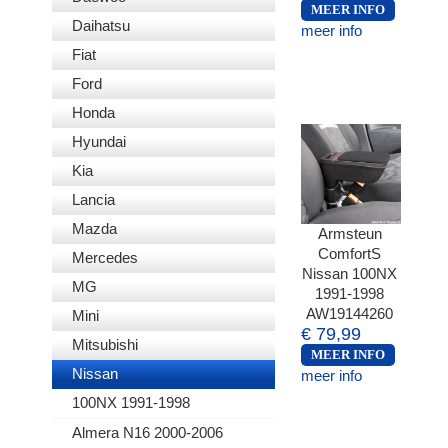
MEER INFO
Daihatsu
meer info
Fiat
Ford
Honda
Hyundai
Kia
Lancia
Mazda
Armsteun
ComfortS
Mercedes
Nissan 100NX
MG
1991-1998
AW19144260
Mini
€ 79,99
Mitsubishi
MEER INFO
Nissan
meer info
100NX 1991-1998
Almera N16 2000-2006