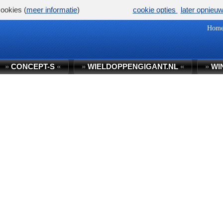
ookies (
meer informatie
)
cookie opties
later opnieu
Hom
»
CONCEPT-S
«
»
WIELDOPPENGIGANT.NL
«
»
WI