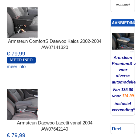
montage)
AANBIEDING!
Armsteun ComfortS Daewoo Kalos 2002-2004
AW07141320
€ 79,99
Armsteun
MEER INFO
PremiumS ver
meer info
voor
diverse
automodellen
Van
135.00
voor
114.99
inclusief
verzending*
Armsteun Daewoo Lacetti vanaf 2004
Deel
|
AW07642140
€ 79,99