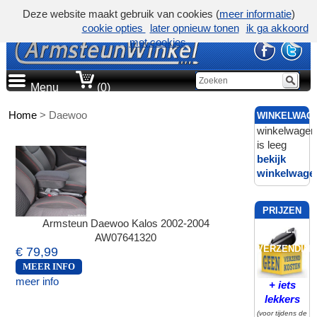
Deze website maakt gebruik van cookies (
meer informatie
)
cookie opties
later opnieuw tonen
ik ga akkoord
met cookies
Menu
(0)
Home
>
Daewoo
WINKELWAG
winkelwagen
is leeg
bekijk
winkelwage
PRIJZEN
Armsteun Daewoo Kalos 2002-2004
INCL.
AW07641320
VERZENDING
€ 79,99
MEER INFO
meer info
+ iets
lekkers
(voor tijdens de