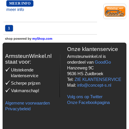
MEER INFO
meer info
1
shop powered by
myShop.com
Onze klantenservice
ArmsteunWinkel.nl
Armsteunwinkel.nl is
staat voor:
onderdeel van
GoodGo
Hanzeweg 9C
Uitstekende
9636 HS Zuidbroek
klantenservice
Tel:
ZIE KLANTENSERVICE
Scherpe prijzen
Mail:
info@concept-s.nl
Vakmanschap!
Volg ons op Twitter
Onze Facebookpagina
Algemene voorwaarden
Privacybeleid