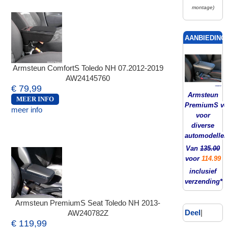
montage)
AANBIEDING!
Armsteun ComfortS Toledo NH 07.2012-2019
AW24145760
€ 79,99
Armsteun
MEER INFO
PremiumS ver
meer info
voor
diverse
automodellen
Van
135.00
voor
114.99
inclusief
verzending*
Armsteun PremiumS Seat Toledo NH 2013-
Deel
|
AW240782Z
€ 119,99