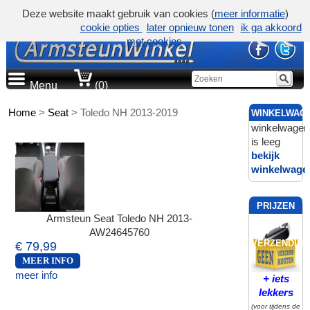
Deze website maakt gebruik van cookies (
meer informatie
)
cookie opties
later opnieuw tonen
ik ga akkoord
met cookies
Menu
(0)
Home
>
Seat
>
Toledo NH 2013-2019
WINKELWAG
winkelwagen
is leeg
bekijk
winkelwage
PRIJZEN
Armsteun Seat Toledo NH 2013-
INCL.
AW24645760
VERZENDING
€ 79,99
MEER INFO
meer info
+ iets
lekkers
(voor tijdens de