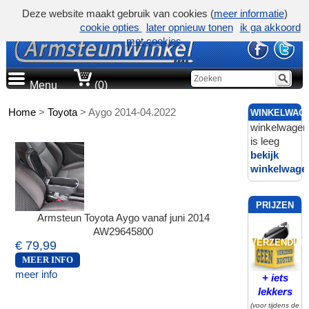
Deze website maakt gebruik van cookies (
meer informatie
)
cookie opties
later opnieuw tonen
ik ga akkoord
met cookies
Menu
(0)
Home
>
Toyota
>
Aygo 2014-04.2022
WINKELWAG
winkelwagen
is leeg
bekijk
winkelwage
PRIJZEN
Armsteun Toyota Aygo vanaf juni 2014
INCL.
AW29645800
VERZENDING
€ 79,99
MEER INFO
meer info
+ iets
lekkers
(voor tijdens de