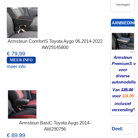
montage)
AANBIEDING!
Armsteun ComfortS Toyota Aygo 06.2014-2022
AW29145800
€ 79,99
Armsteun
MEER INFO
PremiumS ver
meer info
voor
diverse
automodellen
Van
135.00
voor
114.99
inclusief
verzending*
Armsteun BasiC Toyota Aygo 2014-
Deel
|
AW290796
€ 89,99