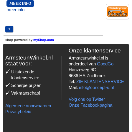
MEER INFO
meer info
1
shop powered by
myShop.com
Onze klantenservice
ArmsteunWinkel.nl
Armsteunwinkel.nl is
staat voor:
onderdeel van
GoodGo
Hanzeweg 9C
Uitstekende
9636 HS Zuidbroek
klantenservice
Tel:
ZIE KLANTENSERVICE
Scherpe prijzen
Mail:
info@concept-s.nl
Vakmanschap!
Volg ons op Twitter
Onze Facebookpagina
Algemene voorwaarden
Privacybeleid