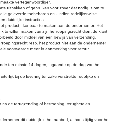
emaakte vertegenwoordiger.
ate uitpakken of gebruiken voor zover dat nodig is om te
alle geleverde toebehoren en - indien redelijkerwijze
n duidelijke instructies.
n het product, kenbaar te maken aan de ondernemer. Het
te willen maken van zijn herroepingsrecht dient de klant
voorbeeld door middel van een bewijs van verzending.
herroepingsrecht resp. het product niet aan de ondernemer
nkele voorwaarde meer in aanmerking voor retour.
ende ten minste 14 dagen, ingaande op de dag van het
rlijk bij de levering ter zake verstrekte redelijke en
.
n na de terugzending of herroeping, terugbetalen.
ernemer dit duidelijk in het aanbod, althans tijdig voor het