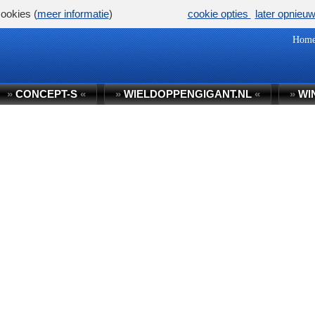
ookies (
meer informatie
)
cookie opties
later opnieu
Hom
»
CONCEPT-S
«
»
WIELDOPPENGIGANT.NL
«
»
WI