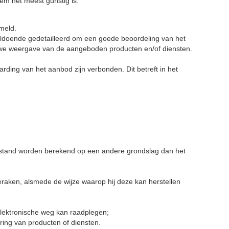
 hem het
meest gunstig is.
meld.
oldoende gedetailleerd om een goede beoordeling van het
ouwe weergave van
de aangeboden producten en/of diensten.
arding van het aanbod zijn verbonden. Dit betreft in het
stand worden berekend op een andere grondslag dan het
eraken, alsmede de wijze waarop hij deze kan herstellen
lektronische weg kan raadplegen;
ering van producten of diensten.