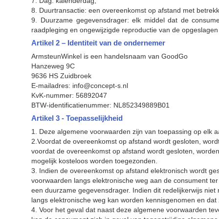
7. Dag: kalenderdag;
8. Duurtransactie: een overeenkomst op afstand met betrekkin
9. Duurzame gegevensdrager: elk middel dat de consument
raadpleging en ongewijzigde reproductie van de opgeslagen 
Artikel 2 – Identiteit van de ondernemer
ArmsteunWinkel is een handelsnaam van
GoodGo
Hanzeweg 9C
9636 HS Zuidbroek
E-mailadres: info@concept-s.nl
KvK-nummer: 56892047
BTW-identificatienummer: NL852349889B01
Artikel 3 - Toepasselijkheid
1. Deze algemene voorwaarden zijn van toepassing op elk
2.Voordat de overeenkomst op afstand wordt gesloten, wordt 
voordat de overeenkomst op afstand wordt gesloten, worden
mogelijk kosteloos worden toegezonden.
3. Indien de overeenkomst op afstand elektronisch wordt ges
voorwaarden langs elektronische weg aan de consument ter
een duurzame gegevensdrager. Indien dit redelijkerwijs ni
langs elektronische weg kan worden kennisgenomen en dat z
4. Voor het geval dat naast deze algemene voorwaarden teve