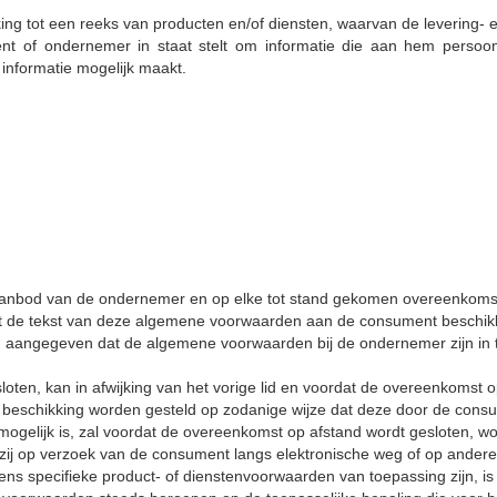
g tot een reeks van producten en/of diensten, waarvan de levering- en/
 of ondernemer in staat stelt om informatie die aan hem persoonli
informatie mogelijk maakt.
 aanbod van de ondernemer en op elke tot stand gekomen overeenkoms
de tekst van deze algemene voorwaarden aan de consument beschikbaar g
 aangegeven dat de algemene voorwaarden bij de ondernemer zijn in t
loten, kan in afwijking van het vorige lid en voordat de overeenkomst
 beschikking worden gesteld op zodanige wijze dat deze door de con
et mogelijk is, zal voordat de overeenkomst op afstand wordt geslote
ij op verzoek van de consument langs elektronische weg of op andere
ns specifieke product- of dienstenvoorwaarden van toepassing zijn, i