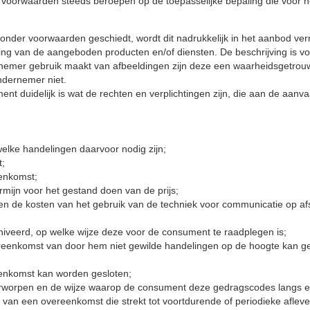
e voorwaarden steeds beroepen op de toepasselijke bepaling die voor
onder voorwaarden geschiedt, wordt dit nadrukkelijk in het aanbod ver
ing van de aangeboden producten en/of diensten. De beschrijving is v
rnemer gebruik maakt van afbeeldingen zijn deze een waarheidsgetr
ndernemer niet.
nt duidelijk is wat de rechten en verplichtingen zijn, die aan de aanva
elke handelingen daarvoor nodig zijn;
t;
eenkomst;
rmijn voor het gestand doen van de prijs;
dien de kosten van het gebruik van de techniek voor communicatie op
af
iveerd, op welke wijze deze voor de consument te raadplegen is;
ereenkomst van door hem niet gewilde handelingen op de hoogte kan
g
eenkomst kan worden gesloten;
erworpen en de wijze waarop de consument deze gedragscodes langs
e
 van een overeenkomst die strekt tot voortdurende of periodieke
aflev