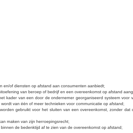
en en/of diensten op afstand aan consumenten aanbiedt;
e uitoefening van beroep of bedrijf en een overeenkomst op afstand aa
het kader van een door de ondernemer georganiseerd systeem voor ve
t wordt van één of meer technieken voor communicatie op afstand;
worden gebruikt voor het sluiten van een overeenkomst, zonder dat co
kan maken van zijn herroepingsrecht;
binnen de bedenktijd af te zien van de overeenkomst op afstand;