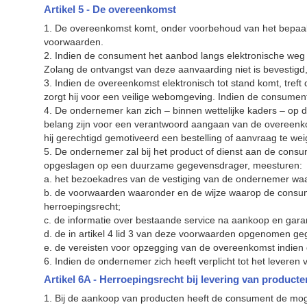
Artikel 5 - De overeenkomst
1. De overeenkomst komt, onder voorbehoud van het bepaald
voorwaarden.
2. Indien de consument het aanbod langs elektronische weg
Zolang de ontvangst van deze aanvaarding niet is bevestig
3. Indien de overeenkomst elektronisch tot stand komt, tref
zorgt hij voor een veilige webomgeving. Indien de consumen
4. De ondernemer kan zich – binnen wettelijke kaders – op de
belang zijn voor een verantwoord aangaan van de overeenko
hij gerechtigd gemotiveerd een bestelling of
aanvraag te wei
5. De ondernemer zal bij het product of dienst aan de consu
opgeslagen op een duurzame gegevensdrager, meesturen:
a. het bezoekadres van de vestiging van de ondernemer waa
b. de voorwaarden waaronder en de wijze waarop de consu
herroepingsrecht;
c. de informatie over bestaande service na aankoop en garan
d. de in artikel 4 lid 3 van deze voorwaarden opgenomen ge
e. de vereisten voor opzegging van de overeenkomst indien
6. Indien de ondernemer zich heeft verplicht tot het leveren 
Artikel 6A - Herroepingsrecht bij levering van producte
1. Bij de aankoop van producten heeft de consument de mo