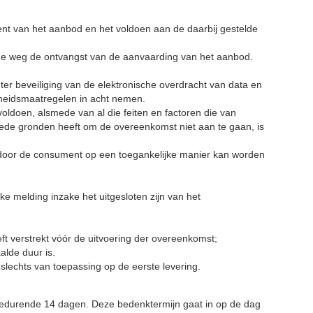
nt van het aanbod en het voldoen aan de daarbij gestelde
che weg de ontvangst van de aanvaarding van het aanbod.
er beveiliging van de elektronische overdracht van data en
gheidsmaatregelen in acht nemen.
oldoen, alsmede van al die feiten en factoren die van
ede gronden heeft om de overeenkomst niet aan te gaan, is
ze door de consument op een toegankelijke manier kan worden
ke melding inzake het uitgesloten zijn van het
t verstrekt vóór de uitvoering der overeenkomst;
lde duur is.
 slechts van toepassing op de eerste levering.
gedurende 14 dagen. Deze bedenktermijn gaat in op de dag