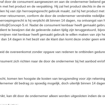
ooraf door de consument aangewezen en aan de ondernemer bekend g
met het product en de verpakking. Hij zal het product slechts in die m
n hij van zijn herroepingsrecht gebruik maakt, zal hij het product met 
emer retourneren, conform de door de ondernemer verstrekte redelijke e
rroepingsrecht is hij verplicht dit binnen 14 dagen, na ontvangst va
Info@Concept-S.nl. Nadat de consument kenbaar heeft gemaakt gebruik 
dient te bewijzen dat de geleverde zaken tijdig zijn teruggestuurd, bij
termijnen niet kenbaar heeft gemaakt gebruik te willen maken van zijn 
nger dan 14 dagen in het bezit van de klant dan komt deze onder geen e
jkheid de overeenkomst zonder opgave van redenen te ontbinden gedur
sument zich richten naar de door de ondernemer bij het aanbod en/of uite
echt, komen ten hoogste de kosten van terugzending voor zijn rekening
ernemer dit bedrag zo spoedig mogelijk, doch uiterlijk binnen 14 dage
kt, kan dit door de ondernemer alleen worden uitgesloten indien de ond