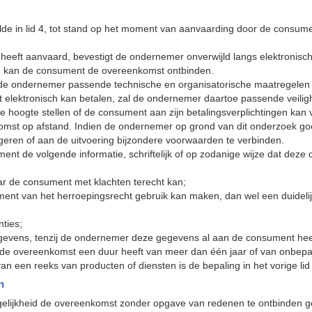
e in lid 4, tot stand op het moment van aanvaarding door de consume
 heeft aanvaard, bevestigt de ondernemer onverwijld langs elektronis
d, kan de consument de overeenkomst ontbinden.
t de ondernemer passende technische en organisatorische maatregelen t
t elektronisch kan betalen, zal de ondernemer daartoe passende veili
 hoogte stellen of de consument aan zijn betalingsverplichtingen kan v
mst op afstand. Indien de ondernemer op grond van dit onderzoek go
geren of aan de uitvoering bijzondere voorwaarden te verbinden.
ment de volgende informatie, schriftelijk of op zodanige wijze dat de
r de consument met klachten terecht kan;
ment van het herroepingsrecht
gebruik kan maken, dan wel een duidelij
ties;
gevens, tenzij de ondernemer deze gegevens al aan de consument heef
 de overeenkomst een duur heeft van meer dan één jaar of van onbepaa
van een reeks van producten of diensten is de bepaling in het vorige lid
n
gelijkheid de overeenkomst zonder opgave van redenen te ontbinden 