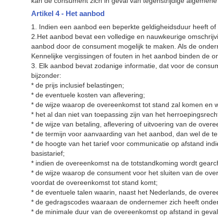
kan de consument zich in geval van tegenstrijdige algemen
Artikel 4 - Het aanbod
1. Indien een aanbod een beperkte geldigheidsduur heeft of 
2.Het aanbod bevat een volledige en nauwkeurige omschrijv
aanbod door de consument mogelijk te maken. Als de onde
Kennelijke vergissingen of fouten in het aanbod binden de o
3. Elk aanbod bevat zodanige informatie, dat voor de consume
bijzonder:
* de prijs inclusief belastingen;
* de eventuele kosten van aflevering;
* de wijze waarop de overeenkomst tot stand zal komen en w
* het al dan niet van toepassing zijn van het herroepingsrech
* de wijze van betaling, aflevering of uitvoering van de over
* de termijn voor aanvaarding van het aanbod, dan wel de te
* de hoogte van het tarief voor communicatie op afstand in
basistarief;
* indien de overeenkomst na de totstandkoming wordt gearch
* de wijze waarop de consument voor het sluiten van de ov
voordat de overeenkomst tot stand komt;
* de eventuele talen waarin, naast het Nederlands, de over
* de gedragscodes waaraan de ondernemer zich heeft ond
* de minimale duur van de overeenkomst op afstand in geval