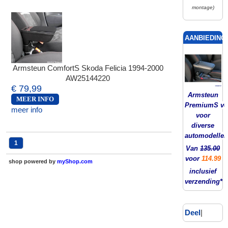
montage)
AANBIEDING!
Armsteun ComfortS Skoda Felicia 1994-2000
AW25144220
€ 79,99
Armsteun
MEER INFO
PremiumS ver
meer info
voor
diverse
automodellen
1
Van
135.00
voor
114.99
shop powered by
myShop.com
inclusief
verzending*
Deel
|