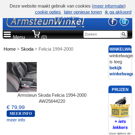
Deze website maakt gebruik van cookies (
meer informatie
)
cookie opties
later opnieuw tonen
ik ga akkoord
met cookies
Menu
(0)
Home
>
Skoda
>
Felicia 1994-2000
WINKELWAG
winkelwagen
is leeg
bekijk
winkelwage
PRIJZEN
Armsteun Skoda Felicia 1994-2000
INCL.
AW25644220
VERZENDING
€ 79,99
MEER INFO
meer info
+ iets
lekkers
(voor tijdens de