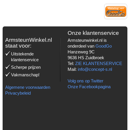
Onze klantenservice
ArmsteunWinkel.nl
Armsteunwinkel.nl is
staat voor:
onderdeel van
GoodGo
Hanzeweg 9C
Uitstekende
9636 HS Zuidbroek
klantenservice
Tel:
ZIE KLANTENSERVICE
Scherpe prijzen
Mail:
info@concept-s.nl
Vakmanschap!
Volg ons op Twitter
Onze Facebookpagina
Algemene voorwaarden
Privacybeleid