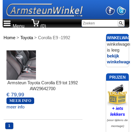
Menu
(0)
Home
>
Toyota
>
Corolla E9 -1992
WINKELWAG
winkelwagen
is leeg
bekijk
winkelwage
PRIJZEN
Armsteun Toyota Corolla E9 tot 1992
INCL.
AW29642700
VERZENDING
€ 79,99
MEER INFO
meer info
+ iets
lekkers
(voor tijdens de
1
montage)