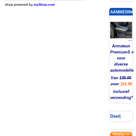
shop powered by
myShop.com
AANBIEDING!
Armsteun
PremiumS ver
voor
diverse
automodellen
Van
135.00
voor
114.99
inclusief
verzending*
Deel
|