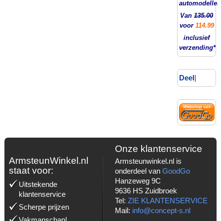
automodellen
Van
135.00
voor
114.99
inclusief
verzending*
Deel
|
Onze klantenservice
ArmsteunWinkel.nl
Armsteunwinkel.nl is
staat voor:
onderdeel van
GoodGo
Hanzeweg 9C
Uitstekende
9636 HS Zuidbroek
klantenservice
Tel:
ZIE KLANTENSERVICE
Scherpe prijzen
Mail:
info@concept-s.nl
Vakmanschap!