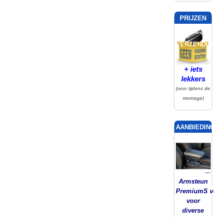
PRIJZEN
INCL.
VERZENDING
+ iets
lekkers
(voor tijdens de
montage)
AANBIEDING!
Armsteun
PremiumS ver
voor
diverse