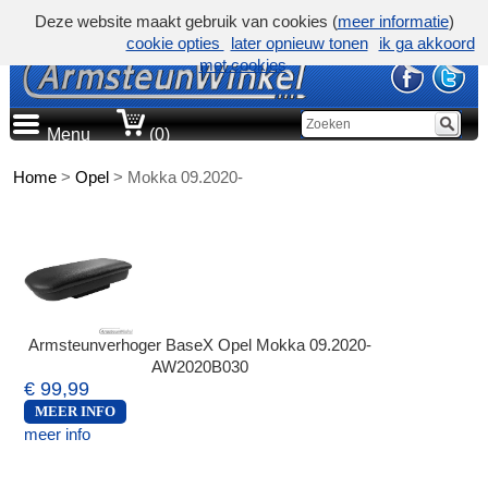
Deze website maakt gebruik van cookies (
meer informatie
)
cookie opties
later opnieuw tonen
ik ga akkoord
met cookies
Menu
(0)
Home
>
Opel
>
Mokka 09.2020-
Armsteunverhoger BaseX Opel Mokka 09.2020-
AW2020B030
€ 99,99
MEER INFO
meer info