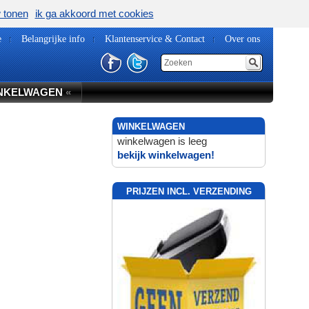
w tonen
ik ga akkoord met cookies
e
Belangrijke info
Klantenservice & Contact
Over ons
NKELWAGEN
«
WINKELWAGEN
winkelwagen is leeg
bekijk winkelwagen!
PRIJZEN INCL. VERZENDING