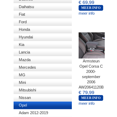
€ 69,99
Daihatsu
MEER INFO
meer info
Fiat
Ford
Honda
Hyundai
Kia
Lancia
Mazda
Armsteun
Opel Corsa C
Mercedes
2000-
MG
september
2006
Mini
AW20641120B
Mitsubishi
€ 79,99
Nissan
MEER INFO
meer info
Opel
Adam 2012-2019