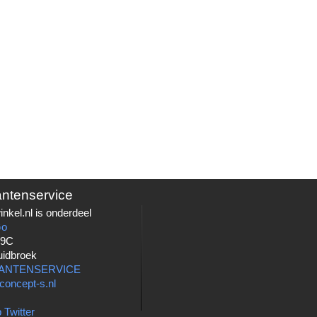
antenservice
nkel.nl is onderdeel
Go
 9C
uidbroek
LANTENSERVICE
concept-s.nl
 Twitter