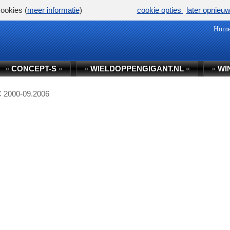
ookies (
meer informatie
)
cookie opties
later opnieu
Hom
»
CONCEPT-S
«
»
WIELDOPPENGIGANT.NL
«
»
WI
C 2000-09.2006