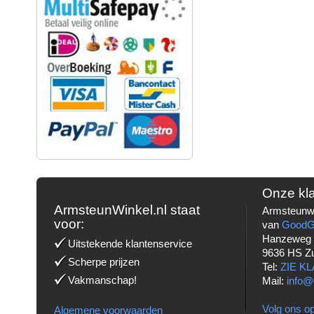
Onze kl
ArmsteunWinkel.nl staat
Armsteunwi
voor:
van
Good
Hanzeweg
Uitstekende klantenservice
9636 HS Z
Scherpe prijzen
Tel:
ZIE K
Vakmanschap!
Mail:
info@
Volg ons op
Algemene voorwaarden