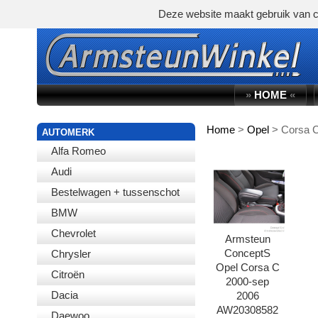
Deze website maakt gebruik van c
»
HOME
«
Home
>
Opel
>
Corsa 
WINKELWAGEN
AUTOMERK
Alfa Romeo
Audi
Bestelwagen + tussenschot
BMW
Chevrolet
Armsteun
ConceptS
Chrysler
Opel Corsa C
Citroën
2000-sep
Dacia
2006
AW20308582
Daewoo