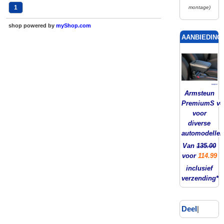
1
montage)
shop powered by
myShop.com
AANBIEDING!
Armsteun
PremiumS ver
voor
diverse
automodellen
Van
135.00
voor
114.99
inclusief
verzending*
Deel
|