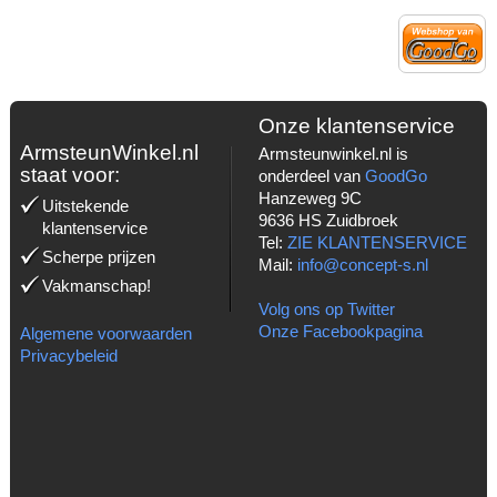
Onze klantenservice
ArmsteunWinkel.nl
Armsteunwinkel.nl is
staat voor:
onderdeel van
GoodGo
Hanzeweg 9C
Uitstekende
9636 HS Zuidbroek
klantenservice
Tel:
ZIE KLANTENSERVICE
Scherpe prijzen
Mail:
info@concept-s.nl
Vakmanschap!
Volg ons op Twitter
Onze Facebookpagina
Algemene voorwaarden
Privacybeleid