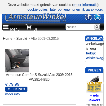
Deze website maakt gebruik van cookies (
meer informatie
)
cookie opties
later opnieuw tonen
ik ga akkoord
met cookies
Menu
(0)
Home
>
Suzuki
>
Alto 2009-03.2015
WINKELWAG
winkelwagen
is leeg
bekijk
winkelwage
PRIJZEN
Armsteun ComfortS Suzuki Alto 2009-2015
INCL.
AW28144820
VERZENDING
€ 79,99
MEER INFO
meer info
+ iets
lekkers
(voor tijdens de