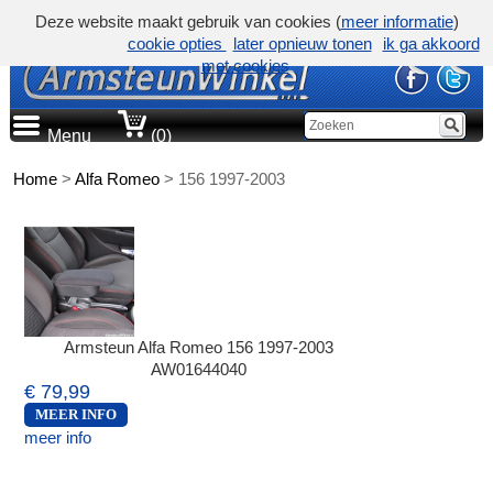
Deze website maakt gebruik van cookies (
meer informatie
)
cookie opties
later opnieuw tonen
ik ga akkoord
met cookies
Menu
(0)
Home
>
Alfa Romeo
>
156 1997-2003
Armsteun Alfa Romeo 156 1997-2003
AW01644040
€ 79,99
MEER INFO
meer info