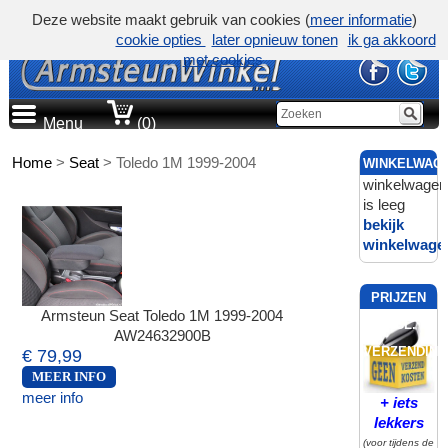
Deze website maakt gebruik van cookies (
meer informatie
)
cookie opties
later opnieuw tonen
ik ga akkoord
met cookies
Menu
(0)
Home
>
Seat
>
Toledo 1M 1999-2004
WINKELWAG
winkelwagen
is leeg
bekijk
winkelwage
PRIJZEN
Armsteun Seat Toledo 1M 1999-2004
INCL.
AW24632900B
VERZENDING
€ 79,99
MEER INFO
meer info
+ iets
lekkers
(voor tijdens de