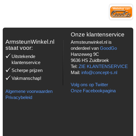
Onze klantenservice
ArmsteunWinkel.nl
Armsteunwinkel.nl is
staat voor:
onderdeel van
GoodGo
Hanzeweg 9C
Uitstekende
9636 HS Zuidbroek
klantenservice
Tel:
ZIE KLANTENSERVICE
Scherpe prijzen
Mail:
info@concept-s.nl
Vakmanschap!
Volg ons op Twitter
Onze Facebookpagina
Algemene voorwaarden
Privacybeleid