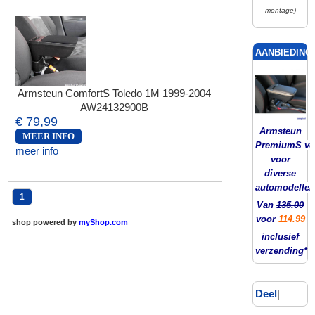
montage)
AANBIEDING!
Armsteun ComfortS Toledo 1M 1999-2004
AW24132900B
€ 79,99
Armsteun
MEER INFO
PremiumS ver
meer info
voor
diverse
automodellen
1
Van
135.00
voor
114.99
shop powered by
myShop.com
inclusief
verzending*
Deel
|