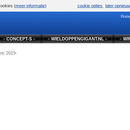
ookies (
meer informatie
)
cookie opties
later opnieu
Hom
»
CONCEPT-S
«
»
WIELDOPPENGIGANT.NL
«
»
WI
tric 2019-