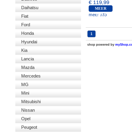
€ 119,99
Daihatsu
MEER
meer info
INFO
Fiat
Ford
Honda
1
Hyundai
shop powered by
myShop.c
Kia
Lancia
Mazda
Mercedes
MG
Mini
Mitsubishi
Nissan
Opel
Peugeot