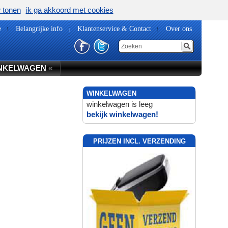
w tonen
ik ga akkoord met cookies
e
Belangrijke info
Klantenservice & Contact
Over ons
NKELWAGEN
«
WINKELWAGEN
winkelwagen is leeg
bekijk winkelwagen!
PRIJZEN INCL. VERZENDING