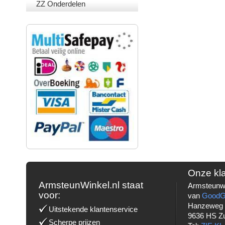
ZZ Onderdelen
VEILIG BETALEN
Onze kl
ArmsteunWinkel.nl staat
Armsteunwi
voor:
van
Good
Hanzeweg
Uitstekende klantenservice
9636 HS Z
Scherpe prijzen