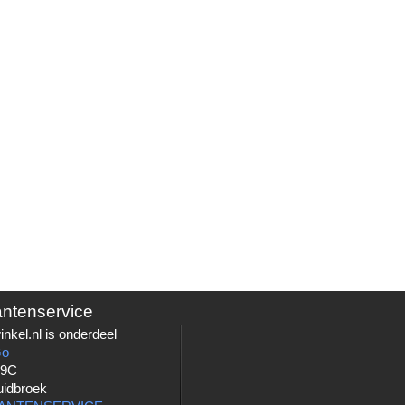
antenservice
nkel.nl is onderdeel
Go
 9C
uidbroek