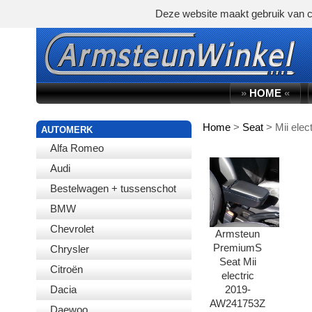
Deze website maakt gebruik van c
»
HOME
«
Home
>
Seat
>
Mii elec
WINKELWAGEN
AUTOMERK
Alfa Romeo
Audi
Bestelwagen + tussenschot
BMW
Chevrolet
Armsteun
PremiumS
Chrysler
Seat Mii
Citroën
electric
Dacia
2019-
AW241753Z
Daewoo