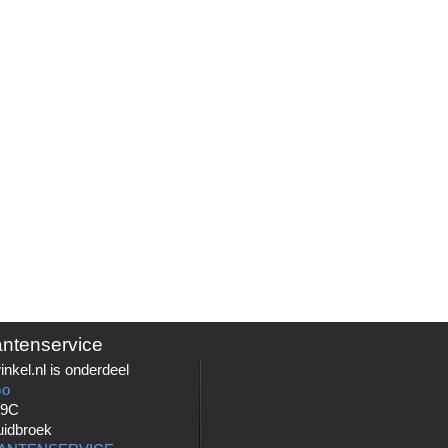
antenservice
nkel.nl is onderdeel
Go
 9C
uidbroek