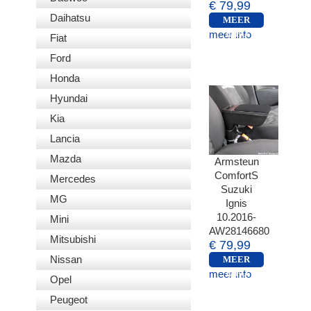
€ 79,99
Daihatsu
MEER
meer info
INFO
Fiat
Ford
Honda
Hyundai
Kia
Lancia
Mazda
Armsteun
ComfortS
Mercedes
Suzuki
MG
Ignis
10.2016-
Mini
AW28146680
Mitsubishi
€ 79,99
Nissan
MEER
meer info
INFO
Opel
Peugeot