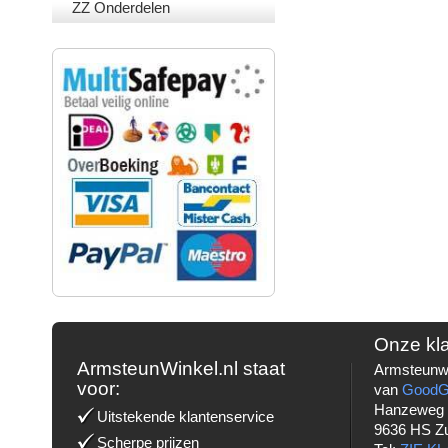
ZZ Onderdelen
VEILIG BETALEN
Onze kl
ArmsteunWinkel.nl staat
Armsteunwi
voor:
van
Good
Hanzeweg
Uitstekende klantenservice
9636 HS Z
Scherpe prijzen