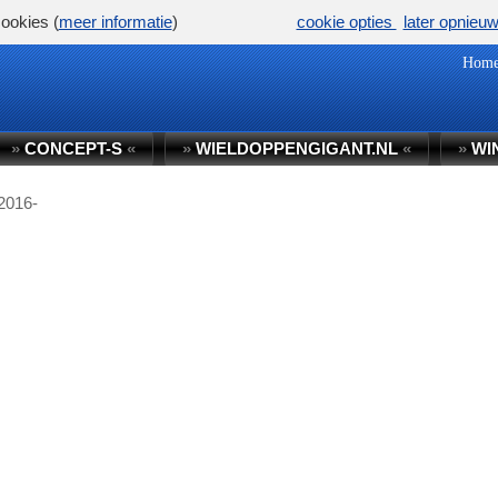
ookies (
meer informatie
)
cookie opties
later opnieu
Hom
»
CONCEPT-S
«
»
WIELDOPPENGIGANT.NL
«
»
WI
 2016-