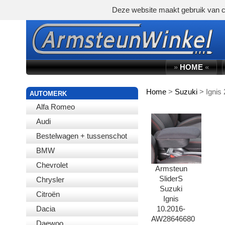
Deze website maakt gebruik van c
»
HOME
«
Home
>
Suzuki
>
Ignis
WINKELWAGEN
AUTOMERK
Alfa Romeo
Audi
Bestelwagen + tussenschot
BMW
Chevrolet
Armsteun
SliderS
Chrysler
Suzuki
Citroën
Ignis
Dacia
10.2016-
AW28646680
Daewoo