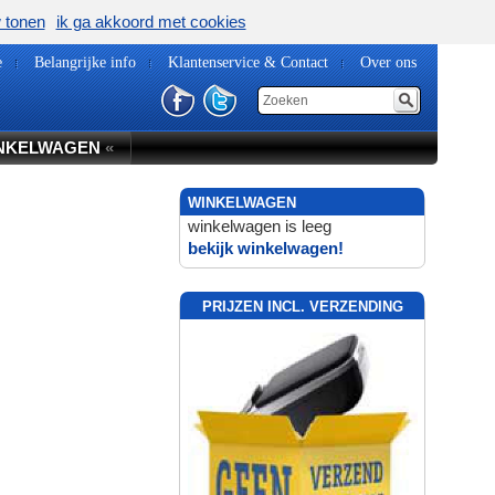
w tonen
ik ga akkoord met cookies
e
Belangrijke info
Klantenservice & Contact
Over ons
NKELWAGEN
«
WINKELWAGEN
winkelwagen is leeg
bekijk winkelwagen!
PRIJZEN INCL. VERZENDING