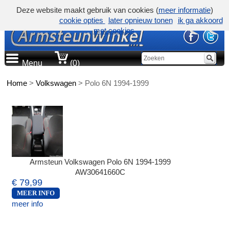
Deze website maakt gebruik van cookies (
meer informatie
)
cookie opties
later opnieuw tonen
ik ga akkoord
met cookies
Menu
(0)
Home
>
Volkswagen
>
Polo 6N 1994-1999
Armsteun Volkswagen Polo 6N 1994-1999
AW30641660C
€ 79,99
MEER INFO
meer info