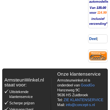
automodellen
Van
135.00
voor
114.99
inclusief
verzending*
Deel
|
Onze klantenservice
ArmsteunWinkel.nl
Armsteunwinkel.nl is
staat voor:
onderdeel van
GoodGo
Hanzeweg 9C
Uitstekende
9636 HS Zuidbroek
klantenservice
Tel:
ZIE KLANTENSERVICE
Scherpe prijzen
Mail:
info@concept-s.nl
Vakmanschap!