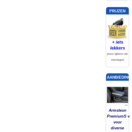
PRIJZEN
INCL.
VERZENDING
+ iets
lekkers
(voor tijdens de
montage)
AANBIEDING!
Armsteun
PremiumS ver
voor
diverse