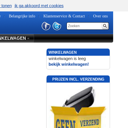
w tonen
ik ga akkoord met cookies
e
Belangrijke info
Klantenservice & Contact
Over ons
NKELWAGEN
«
WINKELWAGEN
winkelwagen is leeg
bekijk winkelwagen!
PRIJZEN INCL. VERZENDING