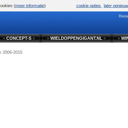
ookies (
meer informatie
)
cookie opties
later opnieu
Hom
»
CONCEPT-S
«
»
WIELDOPPENGIGANT.NL
«
»
WI
ik 2006-2015