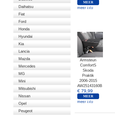
MEER
Daihatsu
meer info
INFO
Fiat
Ford
Honda
Hyundai
Kia
Lancia
Mazda
Armsteun
ComfortS
Mercedes
Skoda
MG
Praktik
2006-2015
Mini
AW25143160B
Mitsubishi
€ 79,99
Nissan
MEER
meer info
INFO
Opel
Peugeot