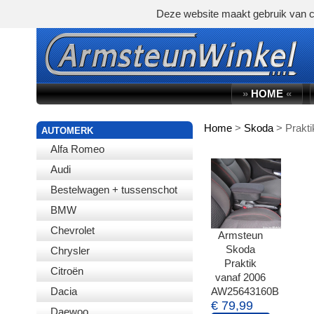
Deze website maakt gebruik van c
»
HOME
«
Home
>
Skoda
>
Prakt
WINKELWAGEN
AUTOMERK
Alfa Romeo
Audi
Bestelwagen + tussenschot
BMW
Chevrolet
Armsteun
Skoda
Chrysler
Praktik
Citroën
vanaf 2006
Dacia
AW25643160B
€ 79,99
Daewoo