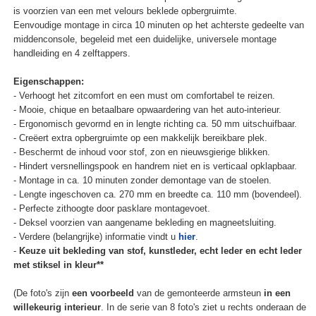
is voorzien van een met velours beklede opbergruimte.
Eenvoudige montage in circa 10 minuten op het achterste gedeelte van
middenconsole, begeleid met een duidelijke, universele montage
handleiding en 4 zelftappers.
Eigenschappen:
- Verhoogt het zitcomfort en een must om comfortabel te reizen.
- Mooie, chique en betaalbare opwaardering van het auto-interieur.
- Ergonomisch gevormd en in lengte richting ca. 50 mm uitschuifbaar.
- Creëert extra opbergruimte op een makkelijk bereikbare plek.
- Beschermt de inhoud voor stof, zon en nieuwsgierige blikken.
- Hindert versnellingspook en handrem niet en is verticaal opklapbaar.
- Montage in ca. 10 minuten zonder demontage van de stoelen.
- Lengte ingeschoven ca. 270 mm en breedte ca. 110 mm (bovendeel).
- Perfecte zithoogte door pasklare montagevoet.
- Deksel voorzien van aangename bekleding en magneetsluiting.
- Verdere (belangrijke) informatie vindt u
hier
.
-
Keuze uit bekleding van stof, kunstleder, echt leder en echt leder
met stiksel in kleur**
(De foto's zijn
een voorbeeld
van de gemonteerde armsteun
in een
willekeurig interieur
. In de serie van 8 foto's ziet u rechts onderaan de