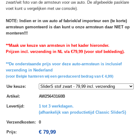
zwart/wit foto van de armsteun voor uw auto. De afgebeelde pasklare
voet kunt u vergelijken met uw console).
NOTE: Indien er in uw auto af fabriek/af importeur een (te korte)
armsteun gemonteerd is dan kunt u onze armsteun daar NIET op
monteren!!!
**Maak uw keuze van armsteun in het kader hieronder.
Prijzen incl. verzending in NL v/a €79,99 (voor stof bekleding).
**De onderstaande prijs voor deze auto-armsteun is inclusief
verzending in Nederland
(voor Belgie hanteren wij een gereduceerd bedrag van € 4,99)
Uw keuze
:
Artikel
:
AW25643160B
Levertijd
:
1 tot 3 werkdagen.
(afhankelijk van productietijd Classic SliderS)
Verzendkosten
:
0
€ 79,99
Prijs: