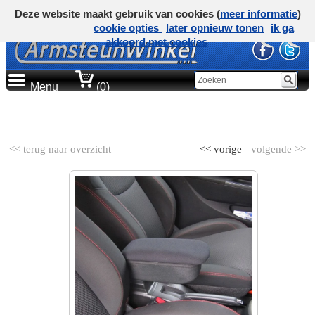
Deze website maakt gebruik van cookies (
meer informatie
)
cookie opties
later opnieuw tonen
ik ga
akkoord met cookies
Menu
(0)
AUTOMERK
<< terug naar overzicht
<< vorige
volgende >>