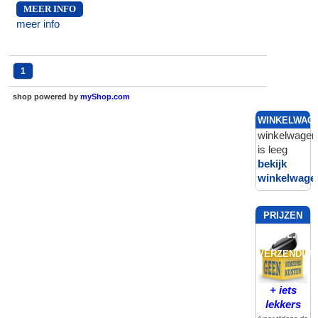
MEER INFO
meer info
1
shop powered by
myShop.com
WINKELWAG
winkelwagen
is leeg
bekijk
winkelwage
PRIJZEN
INCL.
VERZENDING
+ iets
lekkers