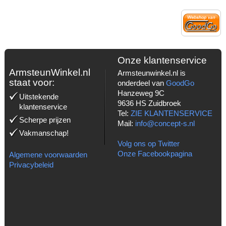
Onze klantenservice
ArmsteunWinkel.nl
Armsteunwinkel.nl is
staat voor:
onderdeel van
GoodGo
Hanzeweg 9C
Uitstekende
9636 HS Zuidbroek
klantenservice
Tel:
ZIE KLANTENSERVICE
Scherpe prijzen
Mail:
info@concept-s.nl
Vakmanschap!
Volg ons op Twitter
Onze Facebookpagina
Algemene voorwaarden
Privacybeleid