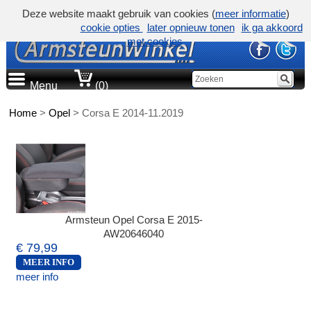
Deze website maakt gebruik van cookies (
meer informatie
)
cookie opties
later opnieuw tonen
ik ga akkoord
met cookies
Menu
(0)
Home
>
Opel
>
Corsa E 2014-11.2019
Armsteun Opel Corsa E 2015-
AW20646040
€ 79,99
MEER INFO
meer info