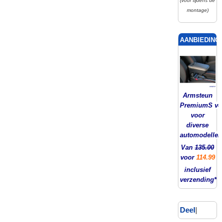
(voor tijdens de
montage)
AANBIEDING!
Armsteun
PremiumS ver
voor
diverse
automodellen
Van
135.00
voor
114.99
inclusief
verzending*
Deel
|