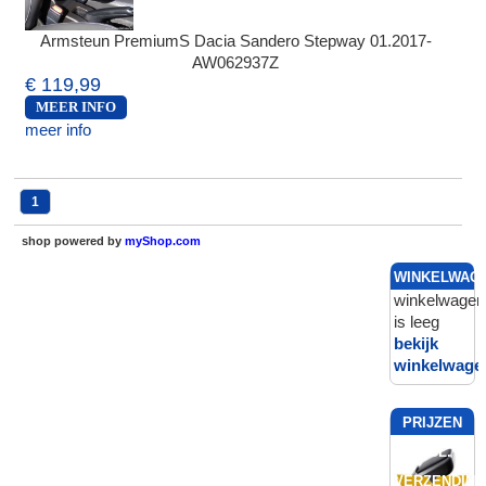
Armsteun PremiumS Dacia Sandero Stepway 01.2017-
AW062937Z
€ 119,99
MEER INFO
meer info
1
shop powered by
myShop.com
WINKELWAG
winkelwagen
is leeg
bekijk
winkelwage
PRIJZEN
INCL.
VERZENDING