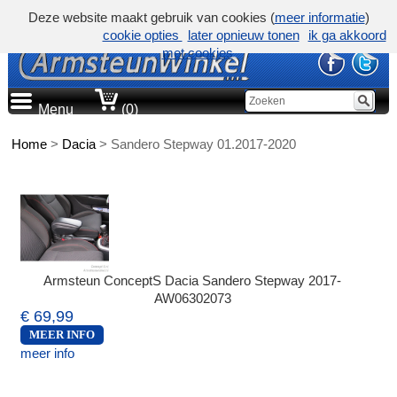
Deze website maakt gebruik van cookies (
meer informatie
)
cookie opties
later opnieuw tonen
ik ga akkoord
met cookies
Menu
(0)
Home
>
Dacia
>
Sandero Stepway 01.2017-2020
Armsteun ConceptS Dacia Sandero Stepway 2017-
AW06302073
€ 69,99
MEER INFO
meer info