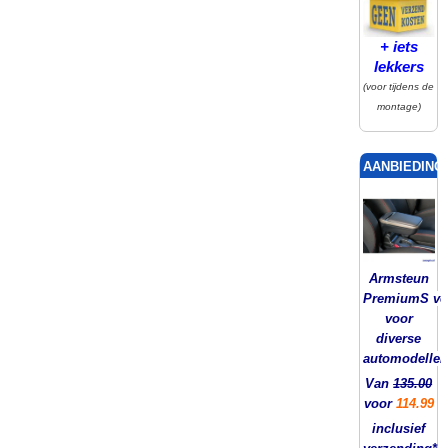
+ iets
lekkers
(voor tijdens de
montage)
AANBIEDING!
Armsteun
PremiumS ver
voor
diverse
automodellen
Van
135.00
voor
114.99
inclusief