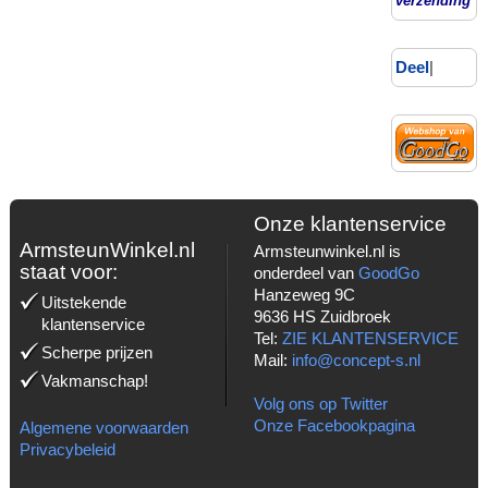
verzending*
Deel
|
Onze klantenservice
ArmsteunWinkel.nl
Armsteunwinkel.nl is
staat voor:
onderdeel van
GoodGo
Hanzeweg 9C
Uitstekende
9636 HS Zuidbroek
klantenservice
Tel:
ZIE KLANTENSERVICE
Scherpe prijzen
Mail:
info@concept-s.nl
Vakmanschap!
Volg ons op Twitter
Onze Facebookpagina
Algemene voorwaarden
Privacybeleid