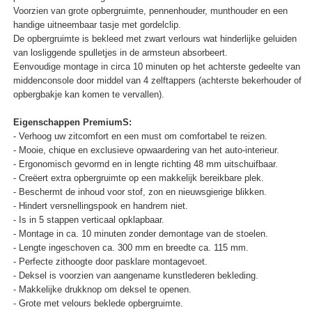
Voorzien van grote opbergruimte, pennenhouder, munthouder en een
handige uitneembaar tasje met gordelclip.
De opbergruimte is bekleed met zwart verlours wat hinderlijke geluiden
van losliggende spulletjes in de armsteun absorbeert.
Eenvoudige montage in circa 10 minuten op het achterste gedeelte van
middenconsole door middel van 4 zelftappers (achterste bekerhouder of
opbergbakje kan komen te vervallen).
Eigenschappen PremiumS:
- Verhoog uw zitcomfort en een must om comfortabel te reizen.
- Mooie, chique en exclusieve opwaardering van het auto-interieur.
- Ergonomisch gevormd en in lengte richting 48 mm uitschuifbaar.
- Creëert extra opbergruimte op een makkelijk bereikbare plek.
- Beschermt de inhoud voor stof, zon en nieuwsgierige blikken.
- Hindert versnellingspook en handrem niet.
- Is in 5 stappen verticaal opklapbaar.
- Montage in ca. 10 minuten zonder demontage van de stoelen.
- Lengte ingeschoven ca. 300 mm en breedte ca. 115 mm.
- Perfecte zithoogte door pasklare montagevoet.
- Deksel is voorzien van aangename kunstlederen bekleding.
- Makkelijke drukknop om deksel te openen.
- Grote met velours beklede opbergruimte.