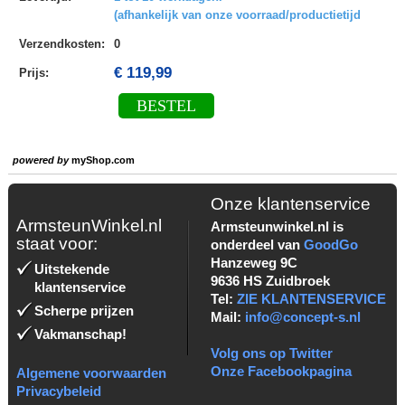
(afhankelijk van onze voorraad/productietijd
Verzendkosten
:
0
€ 119,99
Prijs:
BESTEL
powered by
myShop.com
Onze klantenservice
ArmsteunWinkel.nl
Armsteunwinkel.nl is
staat voor:
onderdeel van
GoodGo
Hanzeweg 9C
Uitstekende
9636 HS Zuidbroek
klantenservice
Tel:
ZIE KLANTENSERVICE
Scherpe prijzen
Mail:
info@concept-s.nl
Vakmanschap!
Volg ons op Twitter
Onze Facebookpagina
Algemene voorwaarden
Privacybeleid