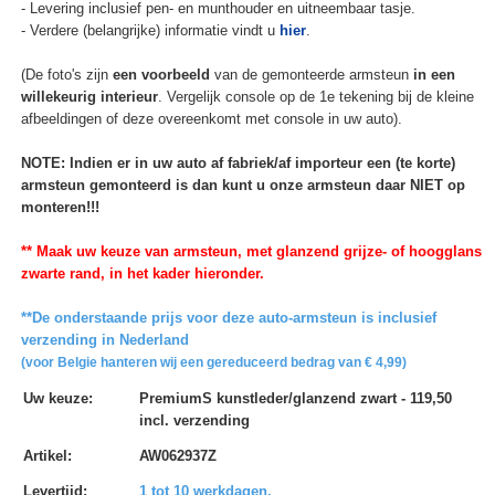
- Levering inclusief pen- en munthouder en uitneembaar tasje.
- Verdere (belangrijke) informatie vindt u
hier
.
(De foto's zijn
een voorbeeld
van de gemonteerde armsteun
in een
willekeurig interieur
. Vergelijk console op de 1e tekening bij de kleine
afbeeldingen of deze overeenkomt met console in uw auto).
NOTE: Indien er in uw auto af fabriek/af importeur een (te korte)
armsteun gemonteerd is dan kunt u onze armsteun daar NIET op
monteren!!!
** Maak uw keuze van armsteun, met glanzend grijze- of hoogglans
zwarte rand, in het kader hieronder.
**De onderstaande prijs voor deze auto-armsteun is inclusief
verzending in Nederland
(voor Belgie hanteren wij een gereduceerd bedrag van € 4,99)
Uw keuze
:
PremiumS kunstleder/glanzend zwart - 119,50
incl. verzending
Artikel
:
AW062937Z
Levertijd
:
1 tot 10 werkdagen.