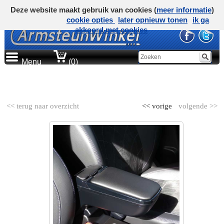
Deze website maakt gebruik van cookies (
meer informatie
)
cookie opties
later opnieuw tonen
ik ga
akkoord met cookies
Menu
(0)
AUTOMERK
<< terug naar overzicht
<< vorige
volgende >>