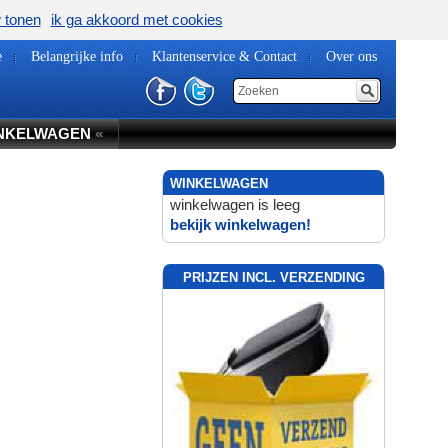
w tonen
ik ga akkoord met cookies
e
Belangrijke info
Klantenservice & Contact
Over ons
NKELWAGEN
«
WINKELWAGEN
winkelwagen is leeg
bekijk winkelwagen!
PRIJZEN INCL. VERZENDING