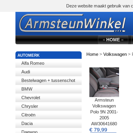
Deze website maakt gebruik van c
»
HOME
«
Home
>
Volkswagen
>
WINKELWAGEN
AUTOMERK
Alfa Romeo
Audi
Bestelwagen + tussenschot
BMW
Chevrolet
Armsteun
Volkswagen
Chrysler
Polo 9N 2001-
Citroën
2005
Dacia
AW30641680
€ 79,99
Daewoo