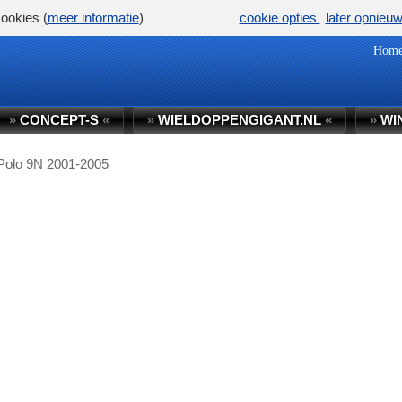
ookies (
meer informatie
)
cookie opties
later opnieu
Hom
»
CONCEPT-S
«
»
WIELDOPPENGIGANT.NL
«
»
WI
Polo 9N 2001-2005