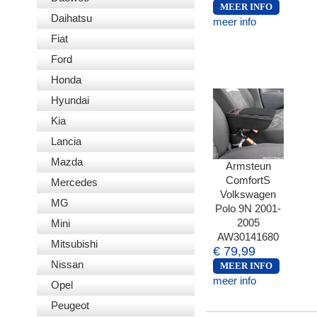
MEER INFO
Daihatsu
meer info
Fiat
Ford
Honda
Hyundai
Kia
Lancia
Mazda
Armsteun
ComfortS
Mercedes
Volkswagen
MG
Polo 9N 2001-
2005
Mini
AW30141680
Mitsubishi
€ 79,99
Nissan
MEER INFO
meer info
Opel
Peugeot