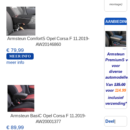
montage)
AANBIEDING!
Armsteun ComfortS Opel Corsa F 11.2019-
AW20146860
€ 79,99
Armsteun
MEER INFO
PremiumS ver
meer info
voor
diverse
automodellen
Van
135.00
voor
114.99
inclusief
verzending*
Armsteun BasiC Opel Corsa F 11.2019-
Deel
|
AW20001377
€ 89,99