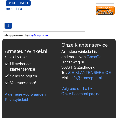
MEER INFO
meer info
1
shop powered by
myShop.com
Onze klantenservice
ArmsteunWinkel.nl
Armsteunwinkel.nl is
staat voor:
onderdeel van
GoodGo
Hanzeweg 9C
Uitstekende
9636 HS Zuidbroek
klantenservice
Tel:
ZIE KLANTENSERVICE
Scherpe prijzen
Mail:
info@concept-s.nl
Vakmanschap!
Volg ons op Twitter
Onze Facebookpagina
Algemene voorwaarden
Privacybeleid