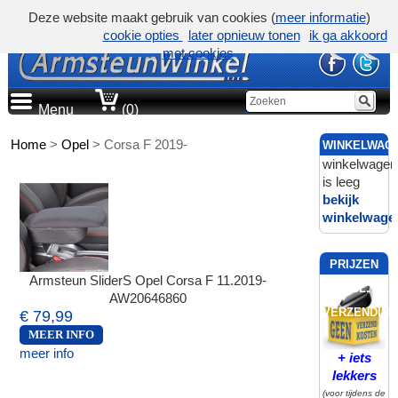
Deze website maakt gebruik van cookies (
meer informatie
)
cookie opties
later opnieuw tonen
ik ga akkoord
met cookies
Menu
(0)
Home
>
Opel
>
Corsa F 2019-
WINKELWAG
winkelwagen
is leeg
bekijk
winkelwage
PRIJZEN
Armsteun SliderS Opel Corsa F 11.2019-
INCL.
AW20646860
VERZENDING
€ 79,99
MEER INFO
meer info
+ iets
lekkers
(voor tijdens de