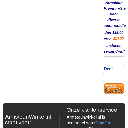
Armsteun
PremiumS ver
voor
diverse
automodellen
Van
135.00
voor
114.99
inclusief
verzending*
Deel
|
Onze klantenservice
ArmsteunWinkel.nl
Armsteunwinkel.nl is
staat voor:
onderdeel van
GoodGo