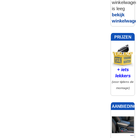
winkelwagen
is leeg
bekijk
winkelwage
PRIJZEN
INCL.
VERZENDING
+ iets
lekkers
(voor tijdens de
montage)
AANBIEDING!