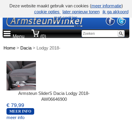
Deze website maakt gebruik van cookies (
meer informatie
)
cookie opties
later opnieuw tonen
ik ga akkoord
met cookies
Menu
(0)
Home
>
Dacia
>
Lodgy 2018-
Armsteun SliderS Dacia Lodgy 2018-
AW06646900
€ 79,99
MEER INFO
meer info