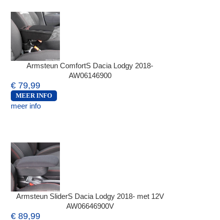
Armsteun ComfortS Dacia Lodgy 2018-
AW06146900
€ 79,99
MEER INFO
meer info
Armsteun SliderS Dacia Lodgy 2018- met 12V
AW06646900V
€ 89,99