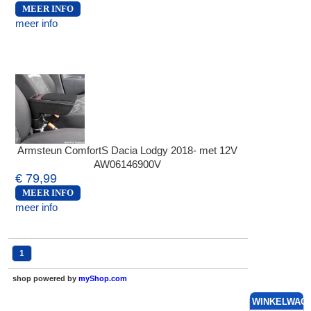
MEER INFO
meer info
Armsteun ComfortS Dacia Lodgy 2018- met 12V
AW06146900V
€ 79,99
MEER INFO
meer info
1
shop powered by
myShop.com
WINKELWAG