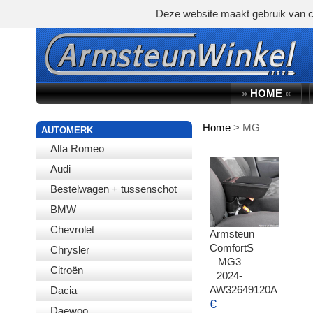
Deze website maakt gebruik van c
»
HOME
«
Home
>
MG
WINKELWAGEN
AUTOMERK
Alfa Romeo
Audi
Bestelwagen + tussenschot
BMW
Chevrolet
Armsteun
ComfortS
Chrysler
MG3
Citroën
2024-
AW32649120A
Dacia
€
Daewoo