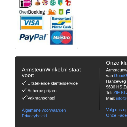
Onze kl
ArmsteunWinkel.nl staat
Armsteunwi
voor:
van
Good
Hanzeweg
Uitstekende klantenservice
9636 HS Z
Scherpe prijzen
Tel:
ZIE K
Vakmanschap!
Mail:
info@
Volg ons op
Algemene voorwaarden
Onze Face
Privacybeleid