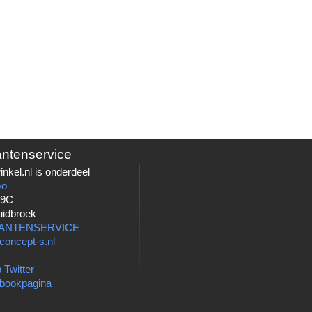
antenservice
nkel.nl is onderdeel
Go
 9C
uidbroek
LANTENSERVICE
concept-s.nl
 Twitter
bookpagina