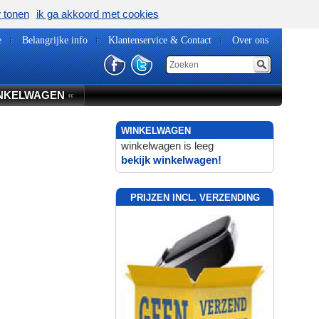
w tonen
ik ga akkoord met cookies
e
Belangrijke info
Klantenservice & Contact
Over ons
NKELWAGEN
«
WINKELWAGEN
winkelwagen is leeg
bekijk winkelwagen!
PRIJZEN INCL. VERZENDING