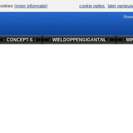
ookies (
meer informatie
)
cookie opties
later opnieu
Hom
»
CONCEPT-S
«
»
WIELDOPPENGIGANT.NL
«
»
WI