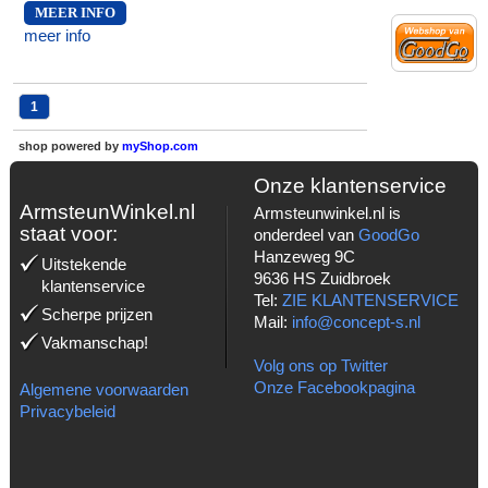
MEER INFO
meer info
1
shop powered by
myShop.com
Onze klantenservice
ArmsteunWinkel.nl
Armsteunwinkel.nl is
staat voor:
onderdeel van
GoodGo
Hanzeweg 9C
Uitstekende
9636 HS Zuidbroek
klantenservice
Tel:
ZIE KLANTENSERVICE
Scherpe prijzen
Mail:
info@concept-s.nl
Vakmanschap!
Volg ons op Twitter
Onze Facebookpagina
Algemene voorwaarden
Privacybeleid