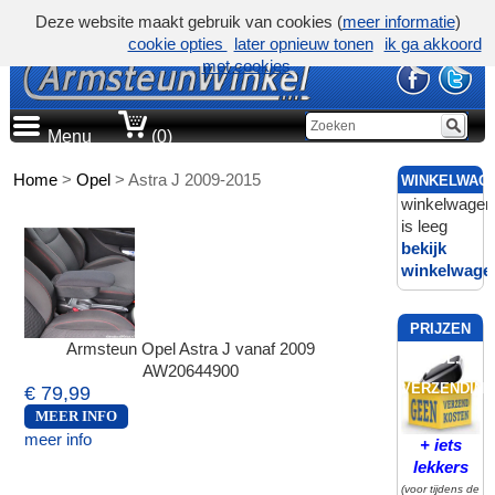
Deze website maakt gebruik van cookies (
meer informatie
)
cookie opties
later opnieuw tonen
ik ga akkoord
met cookies
Menu
(0)
Home
>
Opel
>
Astra J 2009-2015
WINKELWAG
winkelwagen
is leeg
bekijk
winkelwage
PRIJZEN
Armsteun Opel Astra J vanaf 2009
INCL.
AW20644900
VERZENDING
€ 79,99
MEER INFO
meer info
+ iets
lekkers
(voor tijdens de