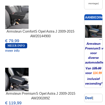
montage)
AANBIEDING!
Armsteun ComfortS Opel Astra J 2009-2015
AW20144900
€ 79,99
Armsteun
MEER INFO
PremiumS ver
meer info
voor
diverse
automodellen
Van
135.00
voor
114.99
inclusief
verzending*
Armsteun PremiumS Opel Astra J 2009-2015
Deel
|
AW200289Z
€ 119,99