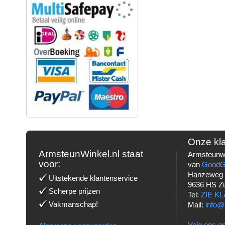
Onze kl
ArmsteunWinkel.nl staat
Armsteunwi
voor:
van
Good
Hanzeweg
Uitstekende klantenservice
9636 HS Z
Scherpe prijzen
Tel:
ZIE K
Vakmanschap!
Mail:
info@
Volg ons op