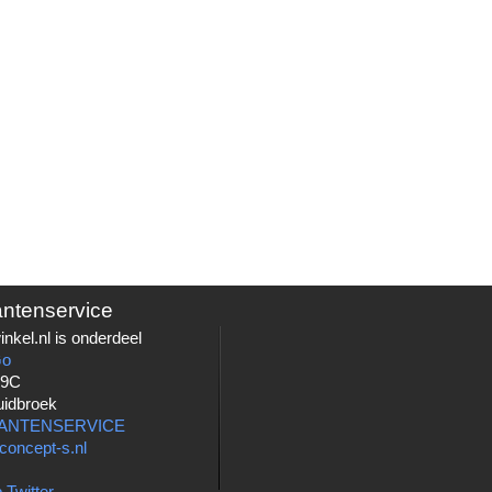
antenservice
nkel.nl is onderdeel
Go
 9C
uidbroek
LANTENSERVICE
concept-s.nl
 Twitter