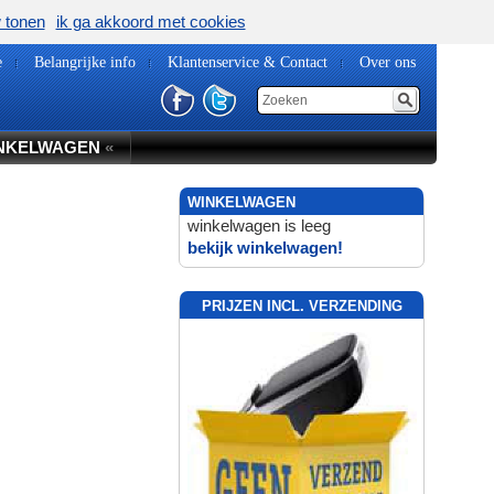
w tonen
ik ga akkoord met cookies
e
Belangrijke info
Klantenservice & Contact
Over ons
NKELWAGEN
«
WINKELWAGEN
winkelwagen is leeg
bekijk winkelwagen!
PRIJZEN INCL. VERZENDING