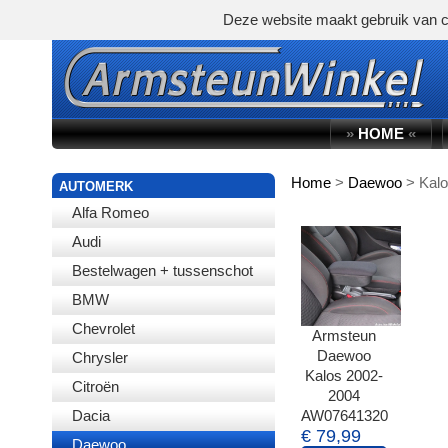
Deze website maakt gebruik van c
»
HOME
«
Home
>
Daewoo
>
Kal
WINKELWAGEN
AUTOMERK
Alfa Romeo
Audi
Bestelwagen + tussenschot
BMW
Chevrolet
Armsteun
Daewoo
Chrysler
Kalos 2002-
Citroën
2004
Dacia
AW07641320
€ 79,99
Daewoo