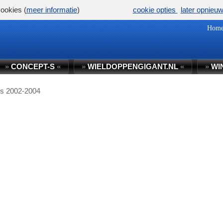
ookies (
meer informatie
)
cookie opties
later opnieu
Hom
»
CONCEPT-S
«
»
WIELDOPPENGIGANT.NL
«
»
WI
os 2002-2004