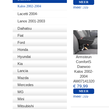
MEER
Kalos 2002-2004
meer info
INFO
Lacetti 2004-
Lanos 2001-2003
Daihatsu
Fiat
Ford
Honda
Hyundai
Armsteun
ComfortS
Kia
Daewoo
Lancia
Kalos 2002-
2004
Mazda
AW07141320
Mercedes
€ 79,99
MEER
MG
meer info
INFO
Mini
Mitsubishi