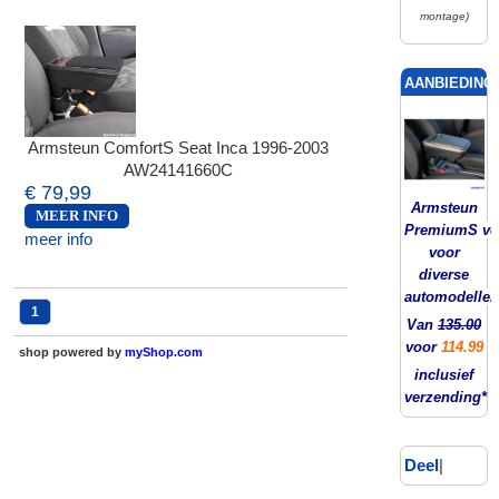
montage)
AANBIEDING!
Armsteun ComfortS Seat Inca 1996-2003
AW24141660C
€ 79,99
Armsteun
MEER INFO
PremiumS ver
meer info
voor
diverse
automodellen
1
Van
135.00
voor
114.99
shop powered by
myShop.com
inclusief
verzending*
Deel
|