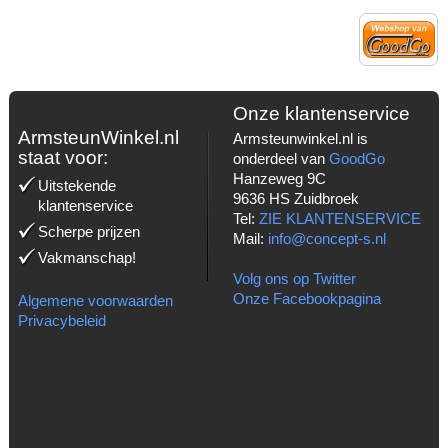
Onze klantenservice
ArmsteunWinkel.nl
Armsteunwinkel.nl is
staat voor:
onderdeel van
GoodGo
Hanzeweg 9C
Uitstekende
9636 HS Zuidbroek
klantenservice
Tel:
ZIE KLANTENSERVICE
Scherpe prijzen
Mail:
info@concept-s.nl
Vakmanschap!
Volg ons op Twitter
Onze Facebookpagina
Algemene voorwaarden
Privacybeleid