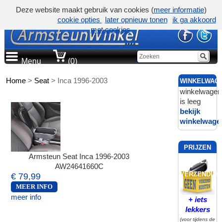
Deze website maakt gebruik van cookies (
meer informatie
)
cookie opties
later opnieuw tonen
ik ga akkoord
met cookies
Menu
(0)
Home
>
Seat
>
Inca 1996-2003
WINKELWAG
winkelwagen
is leeg
bekijk
winkelwage
PRIJZEN
Armsteun Seat Inca 1996-2003
INCL.
AW24641660C
VERZENDING
€ 79,99
MEER INFO
meer info
+ iets
lekkers
(voor tijdens de