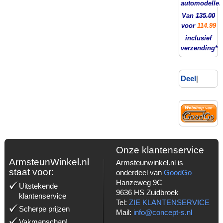
automodellen
Van
135.00
voor
114.99
inclusief
verzending*
Deel
|
Onze klantenservice
ArmsteunWinkel.nl
Armsteunwinkel.nl is
staat voor:
onderdeel van
GoodGo
Hanzeweg 9C
Uitstekende
9636 HS Zuidbroek
klantenservice
Tel:
ZIE KLANTENSERVICE
Scherpe prijzen
Mail:
info@concept-s.nl
Vakmanschap!