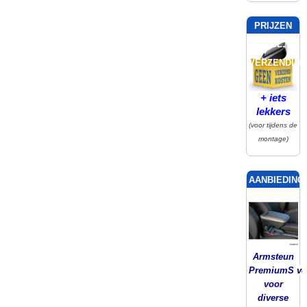
PRIJZEN
INCL.
VERZENDING
+ iets
lekkers
(voor tijdens de
montage)
AANBIEDING!
Armsteun
PremiumS ver
voor
diverse