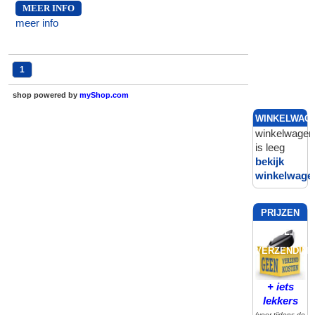
MEER INFO
meer info
1
shop powered by
myShop.com
WINKELWAG
winkelwagen
is leeg
bekijk
winkelwage
PRIJZEN
INCL.
VERZENDING
+ iets
lekkers
(voor tijdens de