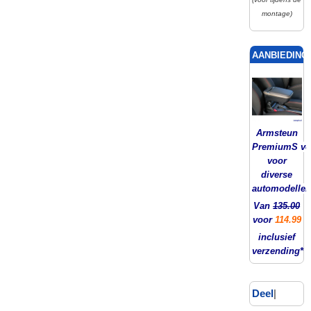
montage)
AANBIEDING!
Armsteun
PremiumS ver
voor
diverse
automodellen
Van
135.00
voor
114.99
inclusief
verzending*
Deel
|