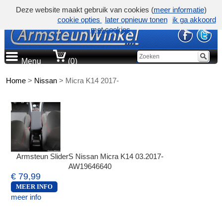
Deze website maakt gebruik van cookies (
meer informatie
)
cookie opties
later opnieuw tonen
ik ga akkoord
met cookies
Menu
(0)
Home
>
Nissan
>
Micra K14 2017-
Armsteun SliderS Nissan Micra K14 03.2017-
AW19646640
€ 79,99
MEER INFO
meer info