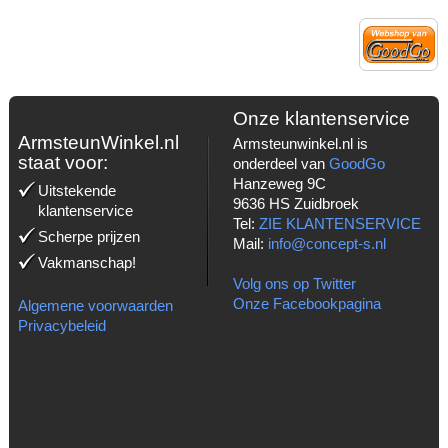
Onze klantenservice
ArmsteunWinkel.nl
Armsteunwinkel.nl is
staat voor:
onderdeel van
GoodGo
Hanzeweg 9C
Uitstekende
9636 HS Zuidbroek
klantenservice
Tel:
ZIE KLANTENSERVICE
Scherpe prijzen
Mail:
info@concept-s.nl
Vakmanschap!
Volg ons op Twitter
Onze Facebookpagina
Algemene voorwaarden
Privacybeleid