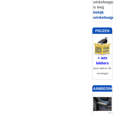
winkelwagen
is leeg
bekijk
winkelwage
PRIJZEN
INCL.
VERZENDING
+ iets
lekkers
(voor tijdens de
montage)
AANBIEDING!