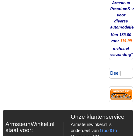
Armsteun
PremiumS ver
voor
diverse
automodellen
Van
135.00
voor
114.99
inclusief
verzending*
Deel
|
Onze klantenservice
ArmsteunWinkel.nl
Armsteunwinkel.nl is
staat voor:
onderdeel van
GoodGo