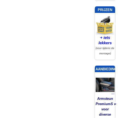
PRIJZEN
INCL.
VERZENDING
+ iets
lekkers
(voor tijdens de
montage)
AANBIEDING!
Armsteun
PremiumS ver
voor
diverse