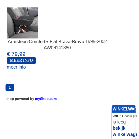
Armsteun ComfortS Fiat Brava-Bravo 1995-2002
AW09141380
€ 79,99
MEER INFO
meer info
1
shop powered by
myShop.com
WINKELWAG
winkelwagen
is leeg
bekijk
winkelwage