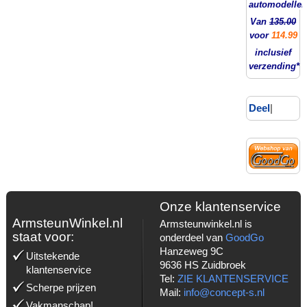
automodellen
Van
135.00
voor
114.99
inclusief
verzending*
Deel
|
Onze klantenservice
ArmsteunWinkel.nl
Armsteunwinkel.nl is
staat voor:
onderdeel van
GoodGo
Hanzeweg 9C
Uitstekende
9636 HS Zuidbroek
klantenservice
Tel:
ZIE KLANTENSERVICE
Scherpe prijzen
Mail:
info@concept-s.nl
Vakmanschap!