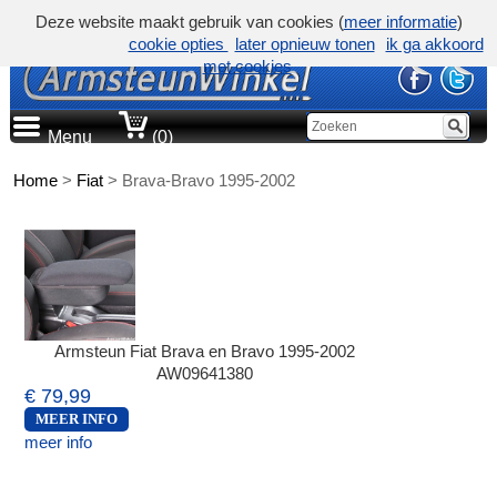
Deze website maakt gebruik van cookies (
meer informatie
)
cookie opties
later opnieuw tonen
ik ga akkoord
met cookies
Menu
(0)
Home
>
Fiat
>
Brava-Bravo 1995-2002
Armsteun Fiat Brava en Bravo 1995-2002
AW09641380
€ 79,99
MEER INFO
meer info