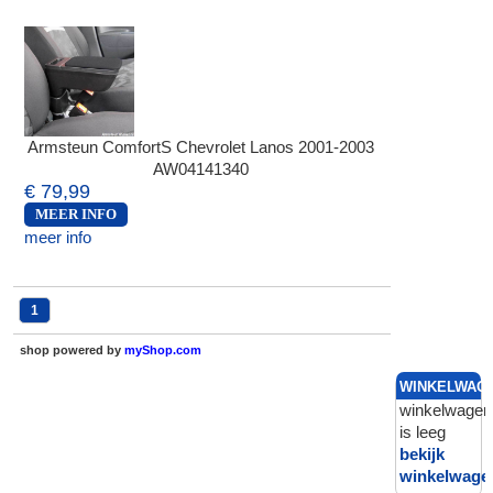
Armsteun ComfortS Chevrolet Lanos 2001-2003
AW04141340
€ 79,99
MEER INFO
meer info
1
shop powered by
myShop.com
WINKELWAG
winkelwagen
is leeg
bekijk
winkelwage