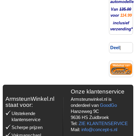
automodellen
Van
135.00
voor
114.99
inclusief
verzending*
Deel
|
Onze klantenservice
ArmsteunWinkel.nl
Armsteunwinkel.nl is
staat voor:
onderdeel van
GoodGo
Hanzeweg 9C
Uitstekende
9636 HS Zuidbroek
klantenservice
Tel:
ZIE KLANTENSERVICE
Scherpe prijzen
Mail:
info@concept-s.nl
Vakmanschap!