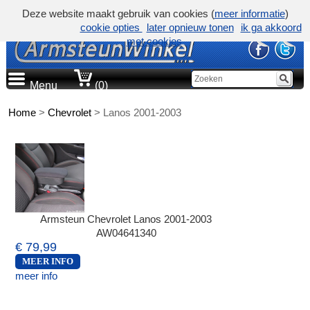
Deze website maakt gebruik van cookies (
meer informatie
)
cookie opties
later opnieuw tonen
ik ga akkoord
met cookies
Menu
(0)
Home
>
Chevrolet
>
Lanos 2001-2003
Armsteun Chevrolet Lanos 2001-2003
AW04641340
€ 79,99
MEER INFO
meer info