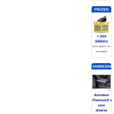
PRIJZEN
INCL.
VERZENDING
+ iets
lekkers
(voor tijdens de
montage)
AANBIEDING!
Armsteun
PremiumS ver
voor
diverse