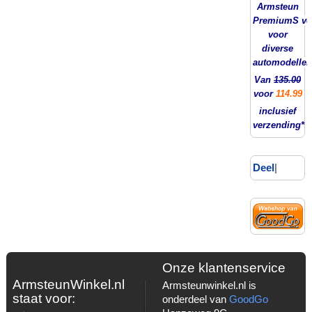
Armsteun
PremiumS ver
voor
diverse
automodellen
Van
135.00
voor
114.99
inclusief
verzending*
Deel
|
Onze klantenservice
ArmsteunWinkel.nl
Armsteunwinkel.nl is
staat voor:
onderdeel van
GoodGo