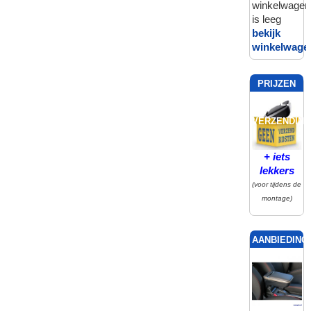
winkelwagen
is leeg
bekijk
winkelwage
PRIJZEN
INCL.
VERZENDING
+ iets
lekkers
(voor tijdens de
montage)
AANBIEDING!