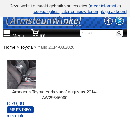
Deze website maakt gebruik van cookies (
meer informatie
)
cookie opties
later opnieuw tonen
ik ga akkoord
met cookies
Menu
(0)
Home
>
Toyota
>
Yaris 2014-08.2020
Armsteun Toyota Yaris vanaf augustus 2014-
AW29646060
€ 79,99
MEER INFO
meer info