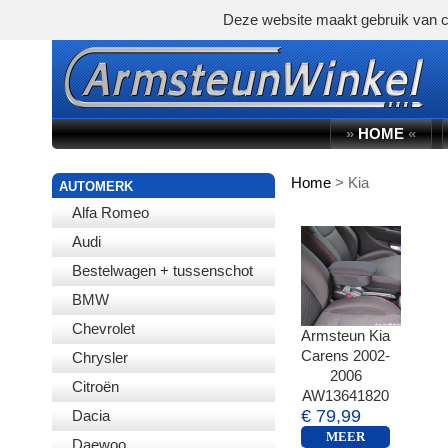
Deze website maakt gebruik van c
»
HOME
«
Home
>
Kia
WINKELWAGEN
AUTOMERK
Alfa Romeo
Audi
Bestelwagen + tussenschot
BMW
Chevrolet
Armsteun Kia
Carens 2002-
Chrysler
2006
Citroën
AW13641820
€ 79,99
Dacia
MEER
Daewoo