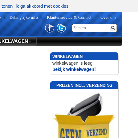
w tonen
ik ga akkoord met cookies
e
Belangrijke info
Klantenservice & Contact
Over ons
NKELWAGEN
«
WINKELWAGEN
winkelwagen is leeg
bekijk winkelwagen!
PRIJZEN INCL. VERZENDING