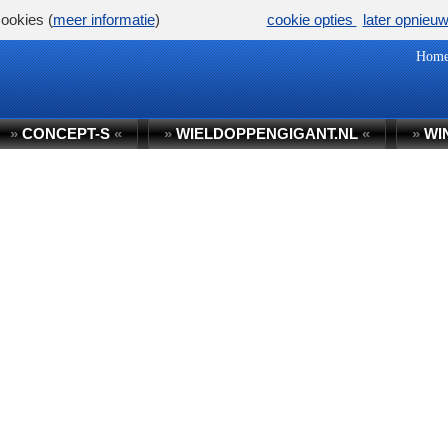
ookies (
meer informatie
)
cookie opties
later opnieu
Hom
»
CONCEPT-S
«
»
WIELDOPPENGIGANT.NL
«
»
WI