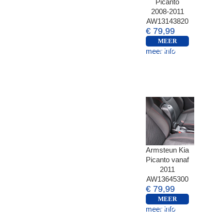
Picanto
2008-2011
AW13143820
€ 79,99
MEER
meer info
INFO
Armsteun Kia
Picanto vanaf
2011
AW13645300
€ 79,99
MEER
meer info
INFO