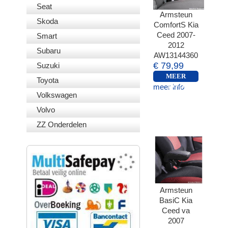
Seat
Armsteun
Skoda
ComfortS Kia
Ceed 2007-
Smart
2012
Subaru
AW13144360
€ 79,99
Suzuki
MEER
Toyota
meer info
INFO
Volkswagen
Volvo
ZZ Onderdelen
VEILIG BETALEN
Armsteun
BasiC Kia
Ceed va
2007