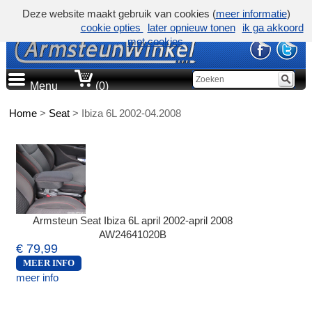
Deze website maakt gebruik van cookies (
meer informatie
)
cookie opties
later opnieuw tonen
ik ga akkoord
met cookies
Menu
(0)
Home
>
Seat
>
Ibiza 6L 2002-04.2008
Armsteun Seat Ibiza 6L april 2002-april 2008
AW24641020B
€ 79,99
MEER INFO
meer info