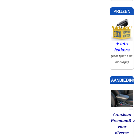
PRIJZEN
INCL.
VERZENDING
+ iets
lekkers
(voor tijdens de
montage)
AANBIEDING!
Armsteun
PremiumS ver
voor
diverse