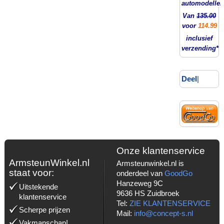
automodellen
Van
135.00
voor
114.99
inclusief
verzending*
Deel
|
Onze klantenservice
ArmsteunWinkel.nl
Armsteunwinkel.nl is
staat voor:
onderdeel van
GoodGo
Hanzeweg 9C
Uitstekende
9636 HS Zuidbroek
klantenservice
Tel:
ZIE KLANTENSERVICE
Scherpe prijzen
Mail:
info@concept-s.nl
Vakmanschap!