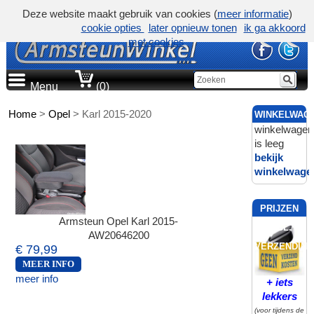
Deze website maakt gebruik van cookies (
meer informatie
)
cookie opties
later opnieuw tonen
ik ga akkoord
met cookies
Menu
(0)
Home
>
Opel
>
Karl 2015-2020
WINKELWAG
winkelwagen
is leeg
bekijk
winkelwage
PRIJZEN
Armsteun Opel Karl 2015-
INCL.
AW20646200
VERZENDING
€ 79,99
MEER INFO
meer info
+ iets
lekkers
(voor tijdens de