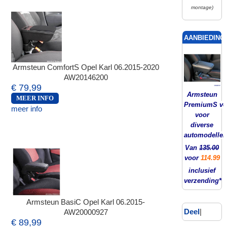
montage)
AANBIEDING!
Armsteun ComfortS Opel Karl 06.2015-2020
AW20146200
€ 79,99
Armsteun
MEER INFO
PremiumS ver
meer info
voor
diverse
automodellen
Van
135.00
voor
114.99
inclusief
verzending*
Armsteun BasiC Opel Karl 06.2015-
Deel
|
AW20000927
€ 89,99