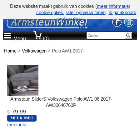
Deze website maakt gebruik van cookies (
meer informatie
)
cookie opties
later opnieuw tonen
ik ga akkoord
met cookies
Menu
(0)
Home
>
Volkswagen
>
Polo AW1 2017-
Armsteun SliderS Volkswagen Polo AW1 06.2017-
AW30646760P
€ 79,99
MEER INFO
meer info