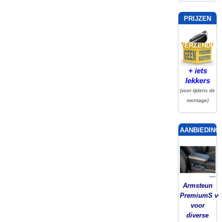
PRIJZEN
INCL.
VERZENDING
+ iets
lekkers
(voor tijdens de
montage)
AANBIEDING!
Armsteun
PremiumS ver
voor
diverse