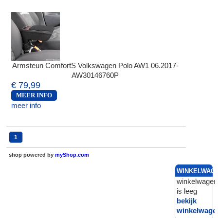
Armsteun ComfortS Volkswagen Polo AW1 06.2017-
AW30146760P
€ 79,99
MEER INFO
meer info
1
shop powered by
myShop.com
WINKELWAG
winkelwagen
is leeg
bekijk
winkelwage