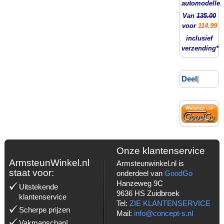
automodellen
Van
135.00
voor
114.99
inclusief
verzending*
Deel
|
Onze klantenservice
ArmsteunWinkel.nl
Armsteunwinkel.nl is
staat voor:
onderdeel van
GoodGo
Hanzeweg 9C
Uitstekende
9636 HS Zuidbroek
klantenservice
Tel:
ZIE KLANTENSERVICE
Scherpe prijzen
Mail:
info@concept-s.nl
Vakmanschap!