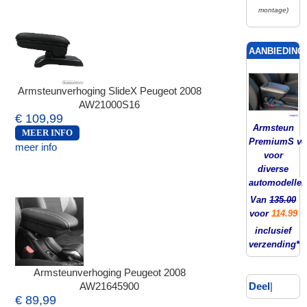
montage)
AANBIEDING!
Armsteunverhoging SlideX Peugeot 2008
AW21000S16
€ 109,99
Armsteun
MEER INFO
PremiumS ver
meer info
voor
diverse
automodellen
Van
135.00
voor
114.99
inclusief
verzending*
Armsteunverhoging Peugeot 2008
Deel
|
AW21645900
€ 89,99