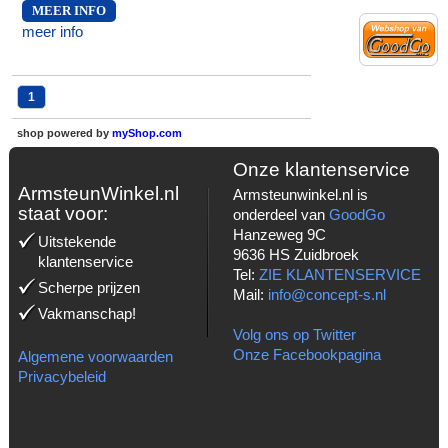
MEER INFO
meer info
1
shop powered by
myShop.com
Onze klantenservice
ArmsteunWinkel.nl
Armsteunwinkel.nl is
staat voor:
onderdeel van
GoodGo
Hanzeweg 9C
Uitstekende
9636 HS Zuidbroek
klantenservice
Tel:
ZIE KLANTENSERVICE
Scherpe prijzen
Mail:
info@concept-s.nl
Vakmanschap!
Volg ons op Twitter
Onze Facebookpagina
Algemene voorwaarden
Privacybeleid