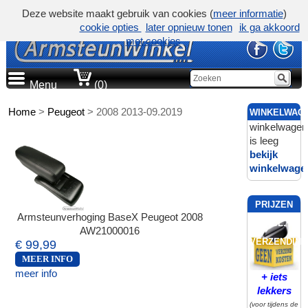
Deze website maakt gebruik van cookies (
meer informatie
)
cookie opties
later opnieuw tonen
ik ga akkoord
met cookies
Menu
(0)
Home
>
Peugeot
>
2008 2013-09.2019
WINKELWAG
winkelwagen
is leeg
bekijk
winkelwage
PRIJZEN
Armsteunverhoging BaseX Peugeot 2008
INCL.
AW21000016
VERZENDING
€ 99,99
MEER INFO
meer info
+ iets
lekkers
(voor tijdens de