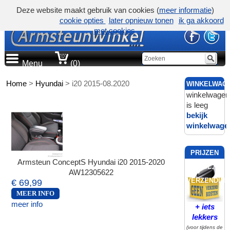
Deze website maakt gebruik van cookies (
meer informatie
)
cookie opties
later opnieuw tonen
ik ga akkoord
met cookies
Menu
(0)
Home
>
Hyundai
>
i20 2015-08.2020
WINKELWAG
winkelwagen
is leeg
bekijk
winkelwage
PRIJZEN
Armsteun ConceptS Hyundai i20 2015-2020
INCL.
AW12305622
VERZENDING
€ 69,99
MEER INFO
meer info
+ iets
lekkers
(voor tijdens de