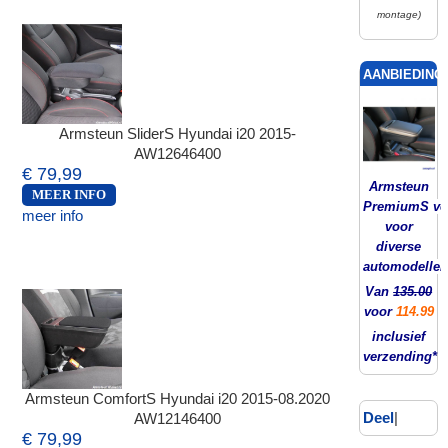
montage)
AANBIEDING!
Armsteun SliderS Hyundai i20 2015-
AW12646400
€ 79,99
Armsteun
MEER INFO
PremiumS ver
meer info
voor
diverse
automodellen
Van
135.00
voor
114.99
inclusief
verzending*
Armsteun ComfortS Hyundai i20 2015-08.2020
Deel
|
AW12146400
€ 79,99