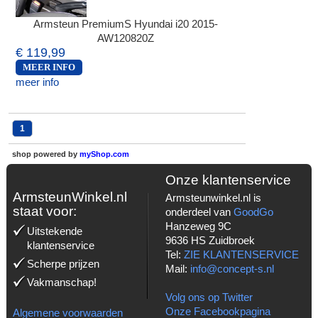
Armsteun PremiumS Hyundai i20 2015-
AW120820Z
€ 119,99
MEER INFO
meer info
1
shop powered by
myShop.com
Onze klantenservice
ArmsteunWinkel.nl
Armsteunwinkel.nl is
staat voor:
onderdeel van
GoodGo
Hanzeweg 9C
Uitstekende
9636 HS Zuidbroek
klantenservice
Tel:
ZIE KLANTENSERVICE
Scherpe prijzen
Mail:
info@concept-s.nl
Vakmanschap!
Volg ons op Twitter
Onze Facebookpagina
Algemene voorwaarden