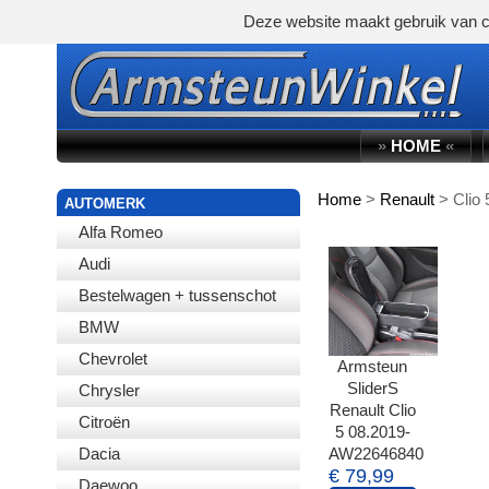
Deze website maakt gebruik van c
»
HOME
«
Home
>
Renault
>
Clio 
WINKELWAGEN
AUTOMERK
Alfa Romeo
Audi
Bestelwagen + tussenschot
BMW
Chevrolet
Armsteun
SliderS
Chrysler
Renault Clio
Citroën
5 08.2019-
Dacia
AW22646840
€ 79,99
Daewoo