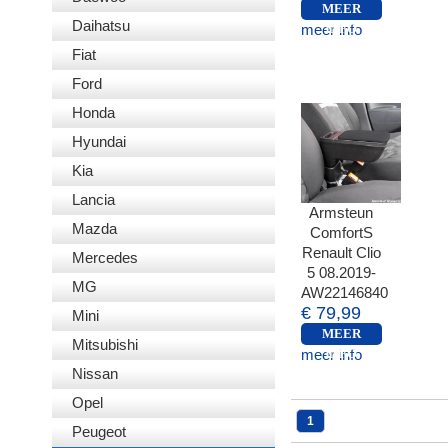
MEER
Daihatsu
meer info
INFO
Fiat
Ford
Honda
Hyundai
Kia
Lancia
Armsteun
Mazda
ComfortS
Renault Clio
Mercedes
5 08.2019-
MG
AW22146840
€ 79,99
Mini
MEER
Mitsubishi
meer info
INFO
Nissan
Opel
1
Peugeot