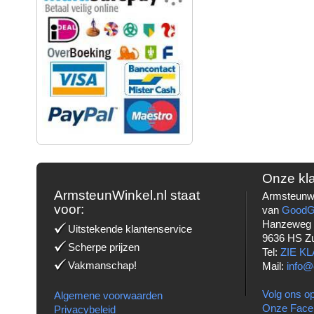
Onze kl
ArmsteunWinkel.nl staat
Armsteunwi
voor:
van
Good
Hanzeweg
Uitstekende klantenservice
9636 HS Z
Scherpe prijzen
Tel:
ZIE K
Vakmanschap!
Mail:
info@
Volg ons op
Algemene voorwaarden
Onze Face
Privacybeleid