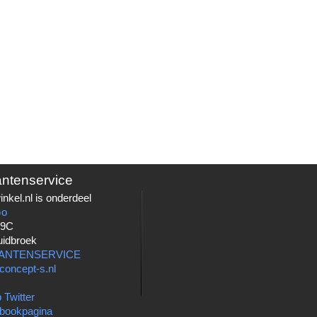
antenservice
nkel.nl is onderdeel
Go
 9C
uidbroek
LANTENSERVICE
concept-s.nl
 Twitter
bookpagina