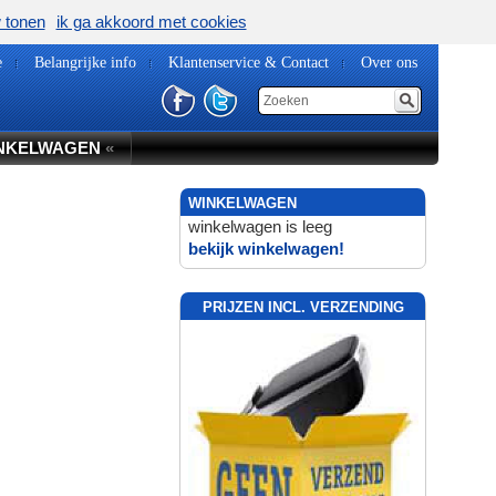
w tonen
ik ga akkoord met cookies
e
Belangrijke info
Klantenservice & Contact
Over ons
NKELWAGEN
«
WINKELWAGEN
winkelwagen is leeg
bekijk winkelwagen!
PRIJZEN INCL. VERZENDING