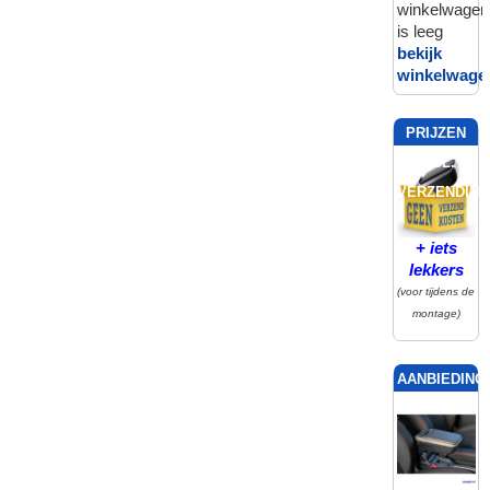
winkelwagen
is leeg
bekijk
winkelwage
PRIJZEN
INCL.
VERZENDING
+ iets
lekkers
(voor tijdens de
montage)
AANBIEDING!