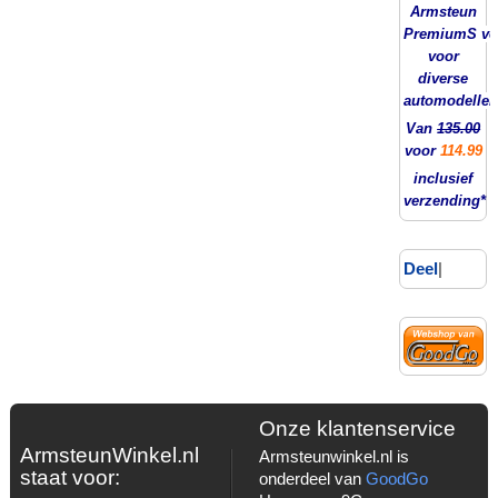
Armsteun
PremiumS ver
voor
diverse
automodellen
Van
135.00
voor
114.99
inclusief
verzending*
Deel
|
Onze klantenservice
ArmsteunWinkel.nl
Armsteunwinkel.nl is
staat voor:
onderdeel van
GoodGo