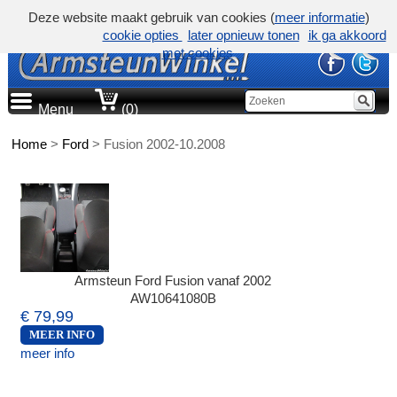
Deze website maakt gebruik van cookies (
meer informatie
)
cookie opties
later opnieuw tonen
ik ga akkoord
met cookies
Menu
(0)
Home
>
Ford
>
Fusion 2002-10.2008
Armsteun Ford Fusion vanaf 2002
AW10641080B
€ 79,99
MEER INFO
meer info