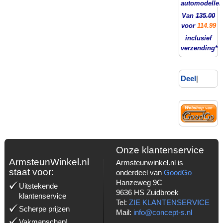
automodellen
Van
135.00
voor
114.99
inclusief
verzending*
Deel
|
Onze klantenservice
ArmsteunWinkel.nl
Armsteunwinkel.nl is
staat voor:
onderdeel van
GoodGo
Hanzeweg 9C
Uitstekende
9636 HS Zuidbroek
klantenservice
Tel:
ZIE KLANTENSERVICE
Scherpe prijzen
Mail:
info@concept-s.nl
Vakmanschap!