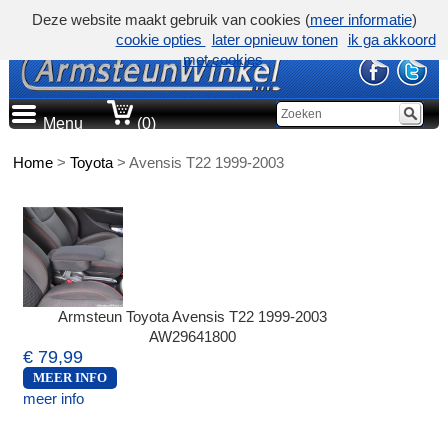
Deze website maakt gebruik van cookies (
meer informatie
)
cookie opties
later opnieuw tonen
ik ga akkoord
met cookies
Menu
(0)
Home
>
Toyota
>
Avensis T22 1999-2003
Armsteun Toyota Avensis T22 1999-2003
AW29641800
€ 79,99
MEER INFO
meer info