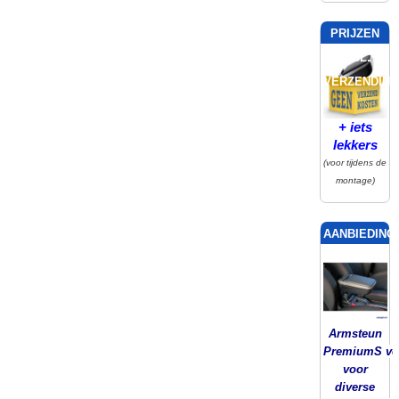
PRIJZEN
INCL.
VERZENDING
+ iets
lekkers
(voor tijdens de
montage)
AANBIEDING!
Armsteun
PremiumS ver
voor
diverse