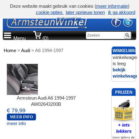
Deze website maakt gebruik van cookies (
meer informatie
)
cookie opties
later opnieuw tonen
ik ga akkoord
met cookies
Menu
(0)
Home
>
Audi
>
A6 1994-1997
WINKELWAG
winkelwagen
is leeg
bekijk
winkelwage
PRIJZEN
Armsteun Audi A6 1994-1997
INCL.
AW02643200B
VERZENDING
€ 79,99
MEER INFO
meer info
+ iets
lekkers
(voor tijdens de