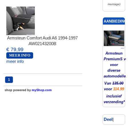
montage)
AANBIEDING!
Armsteun Comfort Audi A6 1994-1997
AW02143200B
€ 79,99
Armsteun
MEER INFO
PremiumS ver
meer info
voor
diverse
automodellen
1
Van
135.00
voor
114.99
shop powered by
myShop.com
inclusief
verzending*
Deel
|