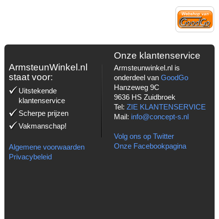
Onze klantenservice
ArmsteunWinkel.nl
Armsteunwinkel.nl is
staat voor:
onderdeel van
GoodGo
Hanzeweg 9C
Uitstekende
9636 HS Zuidbroek
klantenservice
Tel:
ZIE KLANTENSERVICE
Scherpe prijzen
Mail:
info@concept-s.nl
Vakmanschap!
Volg ons op Twitter
Onze Facebookpagina
Algemene voorwaarden
Privacybeleid