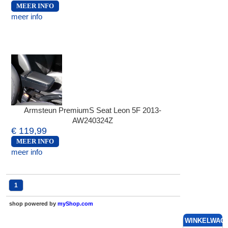
MEER INFO
meer info
Armsteun PremiumS Seat Leon 5F 2013-
AW240324Z
€ 119,99
MEER INFO
meer info
1
shop powered by
myShop.com
WINKELWAG