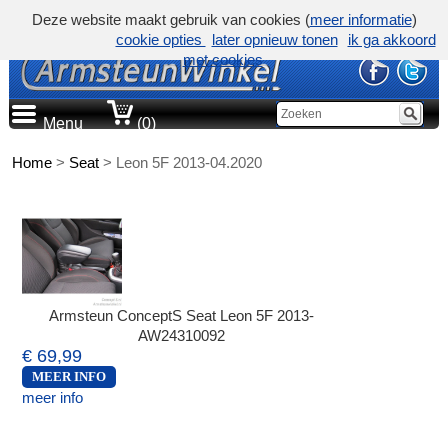
Deze website maakt gebruik van cookies (
meer informatie
)
cookie opties
later opnieuw tonen
ik ga akkoord
met cookies
Menu
(0)
Home
>
Seat
>
Leon 5F 2013-04.2020
Armsteun ConceptS Seat Leon 5F 2013-
AW24310092
€ 69,99
MEER INFO
meer info