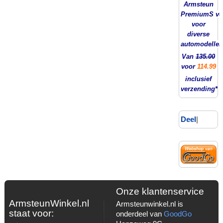
Armsteun
PremiumS ver
voor
diverse
automodellen
Van
135.00
voor
114.99
inclusief
verzending*
Deel
|
Onze klantenservice
ArmsteunWinkel.nl
Armsteunwinkel.nl is
staat voor:
onderdeel van
GoodGo