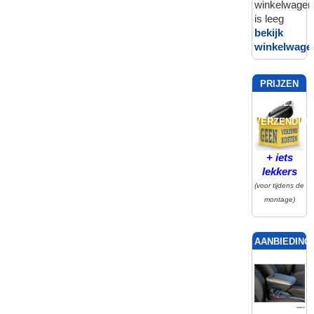
winkelwagen
is leeg
bekijk
winkelwage
PRIJZEN
INCL.
VERZENDING
+ iets
lekkers
(voor tijdens de
montage)
AANBIEDING!