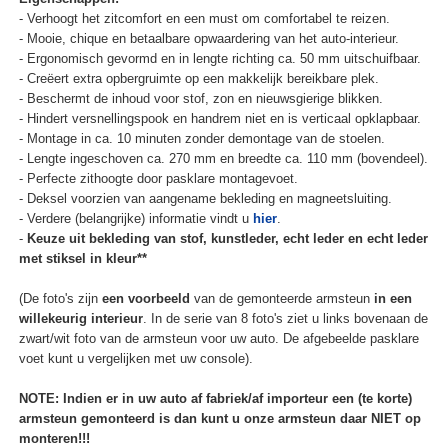
- Verhoogt het zitcomfort en een must om comfortabel te reizen.
- Mooie, chique en betaalbare opwaardering van het auto-interieur.
- Ergonomisch gevormd en in lengte richting ca. 50 mm uitschuifbaar.
- Creëert extra opbergruimte op een makkelijk bereikbare plek.
- Beschermt de inhoud voor stof, zon en nieuwsgierige blikken.
- Hindert versnellingspook en handrem niet en is verticaal opklapbaar.
- Montage in ca. 10 minuten zonder demontage van de stoelen.
- Lengte ingeschoven ca. 270 mm en breedte ca. 110 mm (bovendeel).
- Perfecte zithoogte door pasklare montagevoet.
- Deksel voorzien van aangename bekleding en magneetsluiting.
- Verdere (belangrijke) informatie vindt u
hier
.
-
Keuze uit bekleding van stof, kunstleder, echt leder en echt leder
met stiksel in kleur**
(De foto's zijn
een voorbeeld
van de gemonteerde armsteun
in een
willekeurig interieur
. In de serie van 8 foto's ziet u links bovenaan de
zwart/wit foto van de armsteun voor uw auto. De afgebeelde pasklare
voet kunt u vergelijken met uw console).
NOTE: Indien er in uw auto af fabriek/af importeur een (te korte)
armsteun gemonteerd is dan kunt u onze armsteun daar NIET op
monteren!!!