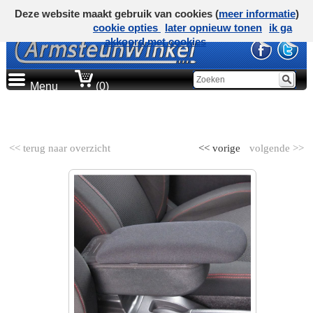
Deze website maakt gebruik van cookies (
meer informatie
)
cookie opties
later opnieuw tonen
ik ga
akkoord met cookies
Menu
(0)
AUTOMERK
<< terug naar overzicht
<< vorige
volgende >>