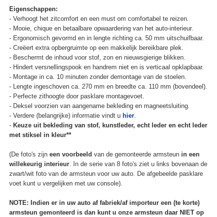
Eigenschappen:
- Verhoogt het zitcomfort en een must om comfortabel te reizen.
- Mooie, chique en betaalbare opwaardering van het auto-interieur.
- Ergonomisch gevormd en in lengte richting ca. 50 mm uitschuifbaar.
- Creëert extra opbergruimte op een makkelijk bereikbare plek.
- Beschermt de inhoud voor stof, zon en nieuwsgierige blikken.
- Hindert versnellingspook en handrem niet en is verticaal opklapbaar.
- Montage in ca. 10 minuten zonder demontage van de stoelen.
- Lengte ingeschoven ca. 270 mm en breedte ca. 110 mm (bovendeel).
- Perfecte zithoogte door pasklare montagevoet.
- Deksel voorzien van aangename bekleding en magneetsluiting.
- Verdere (belangrijke) informatie vindt u
hier
.
-
Keuze uit bekleding van stof, kunstleder, echt leder en echt leder
met stiksel in kleur**
(De foto's zijn
een voorbeeld
van de gemonteerde armsteun
in een
willekeurig interieur
. In de serie van 8 foto's ziet u links bovenaan de
zwart/wit foto van de armsteun voor uw auto. De afgebeelde pasklare
voet kunt u vergelijken met uw console).
NOTE: Indien er in uw auto af fabriek/af importeur een (te korte)
armsteun gemonteerd is dan kunt u onze armsteun daar NIET op