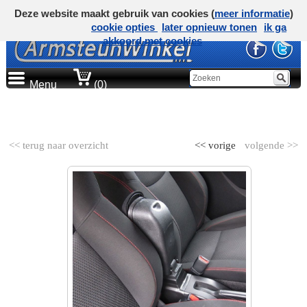
Deze website maakt gebruik van cookies (
meer informatie
)
cookie opties
later opnieuw tonen
ik ga
akkoord met cookies
Menu
(0)
AUTOMERK
<< terug naar overzicht
<< vorige
volgende >>