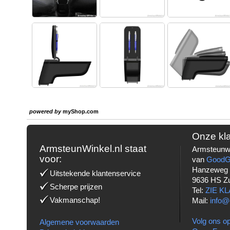
powered by
myShop.com
Onze kl
ArmsteunWinkel.nl staat
Armsteunwi
voor:
van
Good
Hanzeweg
Uitstekende klantenservice
9636 HS Z
Scherpe prijzen
Tel:
ZIE K
Vakmanschap!
Mail:
info@
Volg ons op
Algemene voorwaarden