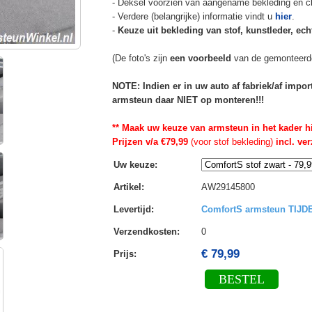
- Deksel voorzien van aangename bekleding en cli
- Verdere (belangrijke) informatie vindt u
hier
.
-
Keuze uit bekleding van stof, kunstleder, echt
(De foto's zijn
een voorbeeld
van de gemonteerd
NOTE: Indien er in uw auto af fabriek/af impo
armsteun daar NIET op monteren!!!
** Maak uw keuze van armsteun in het kader h
Prijzen v/a €79,99
(voor stof bekleding)
incl. ve
Uw keuze
:
Artikel
:
AW29145800
Levertijd
:
ComfortS armsteun TIJ
Verzendkosten
:
0
€ 79,99
Prijs:
BESTEL