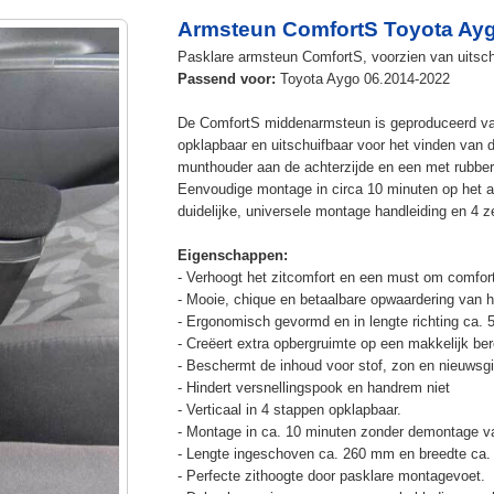
Armsteun ComfortS Toyota Ayg
Pasklare armsteun ComfortS, voorzien van uitsch
Passend voor:
Toyota Aygo 06.2014-2022
De ComfortS middenarmsteun is geproduceerd v
opklapbaar en uitschuifbaar voor het vinden van 
munthouder aan de achterzijde en een met rubbe
Eenvoudige montage in circa 10 minuten op het a
duidelijke, universele montage handleiding en 4 z
Eigenschappen:
- Verhoogt het zitcomfort en een must om comfort
- Mooie, chique en betaalbare opwaardering van he
- Ergonomisch gevormd en in lengte richting ca. 
- Creëert extra opbergruimte op een makkelijk ber
- Beschermt de inhoud voor stof, zon en nieuwsgi
- Hindert versnellingspook en handrem niet
- Verticaal in 4 stappen opklapbaar.
- Montage in ca. 10 minuten zonder demontage va
- Lengte ingeschoven ca. 260 mm en breedte ca.
- Perfecte zithoogte door pasklare montagevoet.