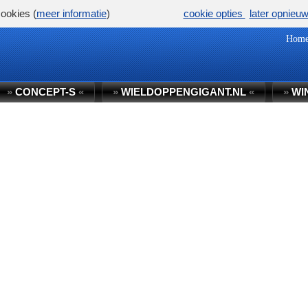
ookies (
meer informatie
)
cookie opties
later opnieu
Hom
»
CONCEPT-S
«
»
WIELDOPPENGIGANT.NL
«
»
WI