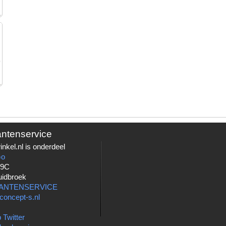
antenservice
nkel.nl is onderdeel
Go
 9C
uidbroek
LANTENSERVICE
concept-s.nl
 Twitter