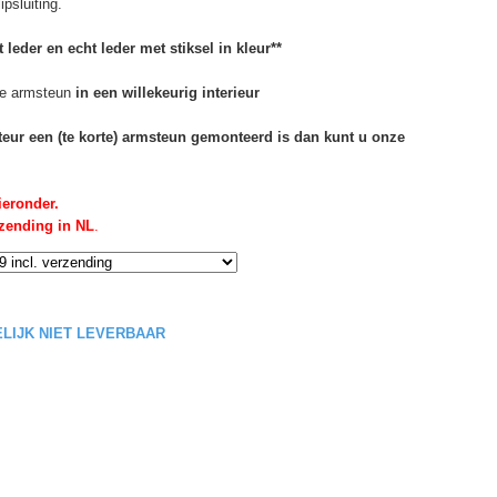
psluiting.
 leder en echt leder met stiksel in kleur**
e armsteun
in een willekeurig interieur
rteur een (te korte) armsteun gemonteerd is dan kunt u onze
ieronder.
rzending in NL
.
DELIJK NIET LEVERBAAR