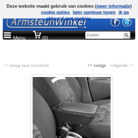
Deze website maakt gebruik van cookies (
meer informatie
)
cookie opties
later opnieuw tonen
ik ga
akkoord met cookies
Menu
(0)
AUTOMERK
<< terug naar overzicht
<< vorige
volgende >>