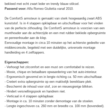
bekleed met echt zwart leder en trendy blauw stiksel.
Passend voor:
Alfa Romeo Giulietta vanaf 2010.
De ComfortS armsteun is gemaakt van sterk hoogwaardig zwart ABS
kunststof. Is in 4 stappen opklapbaar en uitschuifbaar voor het vinden
van de perfecte zithouding. De ComfortS armsteun is voorzien van een
munthouder aan de achterzijde en een met rubber beklede opbergruimte
en pennenhouder aan de klep.
Eenvoudige montage in circa 10 minuten op het achterste gedeelte van
middenconsole, begeleid met een duidelijke, universele montage
handleiding en 4 zelftappers.
Eigenschappen:
- Verhoogt het zitcomfort en een must om comfortabel te reizen.
- Mooie, chique en betaalbare opwaardering van het auto-interieur.
- Ergonomisch gevormd en in lengte richting ca. 50 mm uitschuifbaar.
- Creëert extra opbergruimte op een makkelijk bereikbare plek.
- Beschermt de inhoud voor stof, zon en nieuwsgierige blikken.
- Hindert versnellingspook en handrem niet.
- Verticaal in 4 stappen opklapbaar.
- Montage in ca. 10 minuten zonder demontage van de stoelen.
- Lengte ingeschoven ca. 260 mm en breedte ca. 100 mm (bovendeel).