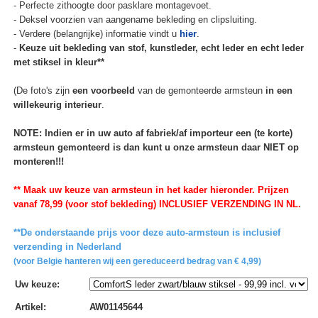
- Perfecte zithoogte door pasklare montagevoet.
- Deksel voorzien van aangename bekleding en clipsluiting.
- Verdere (belangrijke) informatie vindt u
hier
.
-
Keuze uit bekleding van stof, kunstleder, echt leder en echt leder
met stiksel in kleur**
(De foto's zijn
een voorbeeld
van de gemonteerde armsteun
in een
willekeurig interieur
.
NOTE: Indien er in uw auto af fabriek/af importeur een (te korte)
armsteun gemonteerd is dan kunt u onze armsteun daar NIET op
monteren!!!
** Maak uw keuze van armsteun in het kader hieronder. Prijzen
vanaf 78,99 (voor stof bekleding) INCLUSIEF VERZENDING IN NL.
**De onderstaande prijs voor deze auto-armsteun is inclusief
verzending in Nederland
(voor Belgie hanteren wij een gereduceerd bedrag van € 4,99)
Uw keuze
:
Artikel
:
AW01145644