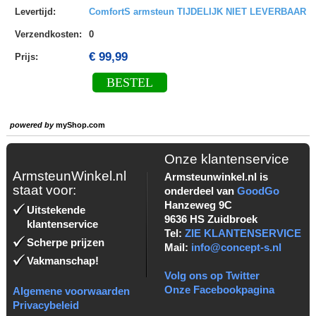
Levertijd
:
ComfortS armsteun TIJDELIJK NIET LEVERBAAR
Verzendkosten
:
0
€ 99,99
Prijs:
BESTEL
powered by
myShop.com
Onze klantenservice
ArmsteunWinkel.nl
Armsteunwinkel.nl is
staat voor:
onderdeel van
GoodGo
Hanzeweg 9C
Uitstekende
9636 HS Zuidbroek
klantenservice
Tel:
ZIE KLANTENSERVICE
Scherpe prijzen
Mail:
info@concept-s.nl
Vakmanschap!
Volg ons op Twitter
Onze Facebookpagina
Algemene voorwaarden
Privacybeleid