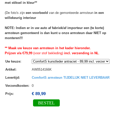
met stiksel in kleur**
(De foto's zijn
een voorbeeld
van de gemonteerde armsteun
in een
willekeurig interieur
NOTE: Indien er in uw auto af fabriek/af importeur een (te korte)
armsteun gemonteerd is dan kunt u onze armsteun daar NIET op
monteren!!!
** Maak uw keuze van armsteun in het kader hieronder.
Prijzen v/a €79,99
(voor stof bekleding)
incl. verzending in NL
.
Uw keuze
:
Artikel
:
AW0514166K
Levertijd
:
ComfortS armsteun TIJDELIJK NIET LEVERBAAR
Verzendkosten
:
0
€ 89,99
Prijs:
BESTEL