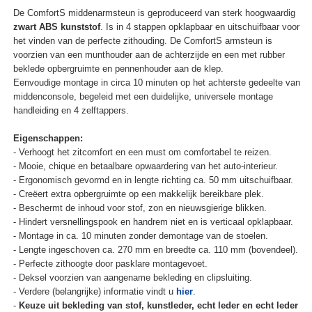
De ComfortS middenarmsteun is geproduceerd van sterk hoogwaardig
zwart ABS kunststof
. Is in 4 stappen opklapbaar en uitschuifbaar voor
het vinden van de perfecte zithouding. De ComfortS armsteun is
voorzien van een munthouder aan de achterzijde en een met rubber
beklede opbergruimte en pennenhouder aan de klep.
Eenvoudige montage in circa 10 minuten op het achterste gedeelte van
middenconsole, begeleid met een duidelijke, universele montage
handleiding en 4 zelftappers.
Eigenschappen:
- Verhoogt het zitcomfort en een must om comfortabel te reizen.
- Mooie, chique en betaalbare opwaardering van het auto-interieur.
- Ergonomisch gevormd en in lengte richting ca. 50 mm uitschuifbaar.
- Creëert extra opbergruimte op een makkelijk bereikbare plek.
- Beschermt de inhoud voor stof, zon en nieuwsgierige blikken.
- Hindert versnellingspook en handrem niet en is verticaal opklapbaar.
- Montage in ca. 10 minuten zonder demontage van de stoelen.
- Lengte ingeschoven ca. 270 mm en breedte ca. 110 mm (bovendeel).
- Perfecte zithoogte door pasklare montagevoet.
- Deksel voorzien van aangename bekleding en clipsluiting.
- Verdere (belangrijke) informatie vindt u
hier
.
-
Keuze uit bekleding van stof, kunstleder, echt leder en echt leder