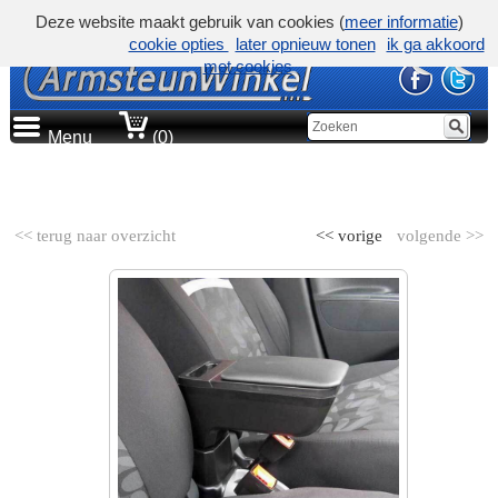
Deze website maakt gebruik van cookies (
meer informatie
)
cookie opties
later opnieuw tonen
ik ga akkoord
met cookies
Menu
(0)
AUTOMERK
<< terug naar overzicht
<< vorige
volgende >>